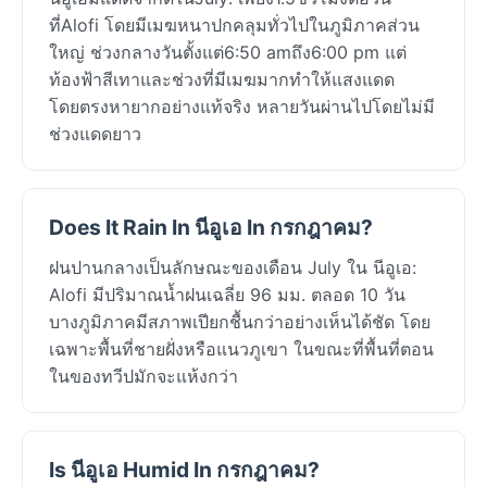
ที่Alofi โดยมีเมฆหนาปกคลุมทั่วไปในภูมิภาคส่วน
ใหญ่ ช่วงกลางวันตั้งแต่6:50 amถึง6:00 pm แต่
ท้องฟ้าสีเทาและช่วงที่มีเมฆมากทำให้แสงแดด
โดยตรงหายากอย่างแท้จริง หลายวันผ่านไปโดยไม่มี
ช่วงแดดยาว
Does It Rain In นีอูเอ In กรกฎาคม?
ฝนปานกลางเป็นลักษณะของเดือน July ใน นีอูเอ:
Alofi มีปริมาณน้ำฝนเฉลี่ย 96 มม. ตลอด 10 วัน
บางภูมิภาคมีสภาพเปียกชื้นกว่าอย่างเห็นได้ชัด โดย
เฉพาะพื้นที่ชายฝั่งหรือแนวภูเขา ในขณะที่พื้นที่ตอน
ในของทวีปมักจะแห้งกว่า
Is นีอูเอ Humid In กรกฎาคม?