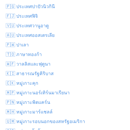
🇵🇬 ประเทศปาปัวนิวกินี
🇫🇯 ประเทศฟิจิ
🇻🇺 ประเทศวานูอาตู
🇦🇺 ประเทศออสเตรเลีย
🇵🇼 ปาเลา
🇹🇴 ภาษาทองก้า
🇼🇫 วาลลิสและฟุตูนา
🇰🇮 สาธารณรัฐคิริบาส
🇨🇰 หมู่เกาะคุก
🇲🇵 หมู่เกาะนอร์เทิร์นมาเรียนา
🇵🇳 หมู่เกาะพิตแคร์น
🇲🇭 หมู่เกาะมาร์แชลล์
🇺🇲 หมู่เกาะรอบนอกของสหรัฐอเมริกา