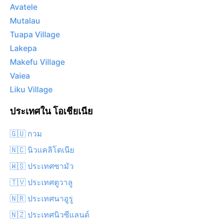
Avatele
Mutalau
Tuapa Village
Lakepa
Makefu Village
Vaiea
Liku Village
ประเทศใน โอเชียเนีย
🇬🇺 กวม
🇳🇨 นิวแคลิโดเนีย
🇼🇸 ประเทศซามัว
🇹🇻 ประเทศตูวาลู
🇳🇷 ประเทศนาอูรู
🇳🇿 ประเทศนิวซีแลนด์