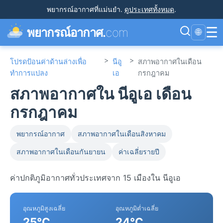
พยากรณ์อากาศที่แม่นยำ
.
ดูประเทศทั้งหมด
.
☰
พยากรณ์อากาศ.
com
🌐
>
>
โปรดป้อนค่าด้านล่างเพื่อ
นีอู
สภาพอากาศในเดือน
ทำการแปลง
เอ
กรกฎาคม
สภาพอากาศใน นีอูเอ เดือน
กรกฎาคม
พยากรณ์อากาศ
สภาพอากาศในเดือนสิงหาคม
สภาพอากาศในเดือนกันยายน
ค่าเฉลี่ยรายปี
ค่าปกติภูมิอากาศทั่วประเทศจาก 15 เมืองใน นีอูเอ
อุณหภูมิสูงเฉลี่ย
อุณหภูมิต่ำเฉลี่ย
25°C
24°C