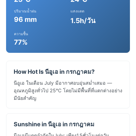
ปริมาณน้ำฝน
แสงแดด
96 mm
1.5h/วัน
ความชื้น
77%
How Hot Is นีอูเอ in กรกฎาคม?
นีอูเอ ในเดือน July มีอากาศอบอุ่นสม่ำเสมอ —
อุณหภูมิสูงทั่วไป 25°C โดยไม่มีพื้นที่ที่แตกต่างอย่าง
มีนัยสำคัญ
Sunshine in นีอูเอ in กรกฎาคม
นีอูเอมีแดดจำกัดในJuly: เพียง1.5ชั่วโมงต่อวัน