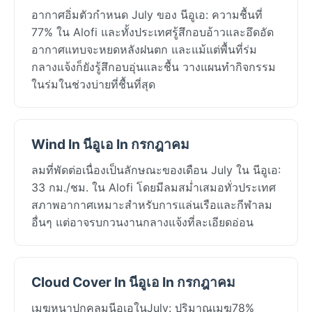
อากาศอิ่มตัวกำหนด July ของ นีอูเอ: ความชื้นที่
77% ใน Alofi และทั้งประเทศรู้สึกอบอ้าวและอึดอัด
อากาศแทบจะหยดหลังฝนตก และแม้แต่พื้นที่ร่ม
กลางแจ้งก็ยังรู้สึกอบอุ่นและชื้น วางแผนทำกิจกรรม
ในร่มในช่วงบ่ายที่ชื้นที่สุด
Wind In นีอูเอ In กรกฎาคม
ลมที่พัดต่อเนื่องเป็นลักษณะของเดือน July ใน นีอูเอ:
33 กม./ชม. ใน Alofi โดยมีลมสม่ำเสมอทั่วประเทศ
สภาพอากาศเหมาะสำหรับการแล่นเรือและกีฬาลม
อื่นๆ แต่อาจรบกวนงานกลางแจ้งที่ละเอียดอ่อน
Cloud Cover In นีอูเอ In กรกฎาคม
เมฆหนาปกคลุมนีอูเอในJuly: ปริมาณเมฆ78%