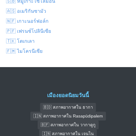
🇸🇧 หมู่เกาะโซโลมอน
🇦🇸 อเมริกันซามัว
🇳🇫 เกาะนอร์ฟอล์ก
🇵🇫 เฟรนช์โปลินีเซีย
🇹🇰 โตเกเลา
🇫🇲 ไมโครนีเซีย
เมืองยอดนิยมวันนี้
🇧🇩 สภาพอากาศใน ธากา
🇮🇳 สภาพอากาศใน Rasapūdipalem
🇧🇫 สภาพอากาศใน วากาดูกู
🇮🇳 สภาพอากาศใน เจนไน