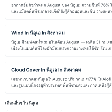
อากาศอิ่มตัวกำหนด August ของ นีอูเอ: ความชื้นที่ 76%
และแม้แต่พื้นที่ร่มกลางแจ้งก็ยังรู้สึกอบอุ่นและชื้น วางแผน
Wind In นีอูเอ In สิงหาคม
นีอูเอ มีลมพัดสม่ำเสมอในเดือน August — เฉลี่ย 31 กม./
เมืองในแผ่นดินที่โล่งมักมีลมแรงกว่าอย่างเห็นได้ชัด โดยเ
Cloud Cover In นีอูเอ In สิงหาคม
เมฆหนาปกคลุมนีอูเอในAugust: ปริมาณเมฆ77% ในAlofi แ
และรูปแบบนี้คงอยู่ทั่วประเทศ พื้นที่ชายฝั่งและภาคเหนือรู้ส
เดือนอื่นๆ ใน นีอูเอ