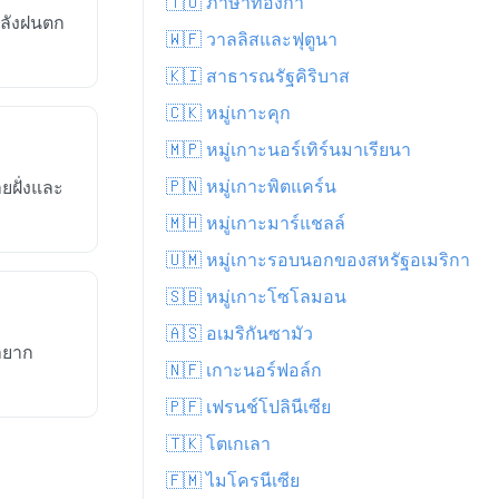
🇹🇴 ภาษาทองก้า
หลังฝนตก
🇼🇫 วาลลิสและฟุตูนา
🇰🇮 สาธารณรัฐคิริบาส
🇨🇰 หมู่เกาะคุก
🇲🇵 หมู่เกาะนอร์เทิร์นมาเรียนา
🇵🇳 หมู่เกาะพิตแคร์น
ยฝั่งและ
🇲🇭 หมู่เกาะมาร์แชลล์
🇺🇲 หมู่เกาะรอบนอกของสหรัฐอเมริกา
🇸🇧 หมู่เกาะโซโลมอน
🇦🇸 อเมริกันซามัว
ายาก
🇳🇫 เกาะนอร์ฟอล์ก
🇵🇫 เฟรนช์โปลินีเซีย
🇹🇰 โตเกเลา
🇫🇲 ไมโครนีเซีย