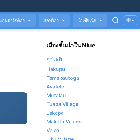
🌐
แอนตาร์กติกา
แอฟริกา
โอเชียเนีย
▾
▼
▼
▼
เมืองชั้นนำใน Niue
อาโลฟี
Hakupu
Tamakautoga
Avatele
Mutalau
Tuapa Village
Lakepa
Makefu Village
Vaiea
Liku Village