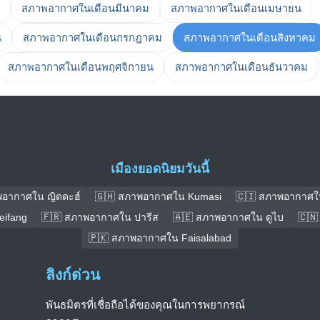
สภาพอากาศในเดือนมีนาคม
สภาพอากาศในเดือนเมษายน
น
สภาพอากาศในเดือนกรกฎาคม
สภาพอากาศในเดือนสิงหาคม
สภาพอากาศในเดือนพฤศจิกายน
สภาพอากาศในเดือนธันวาคม
เมืองยอดนิยมวันนี้
พอากาศใน ญิดดะฮ์
🇬🇭 สภาพอากาศใน Kumasi
🇨🇮 สภาพอากาศใ
ifang
🇫🇷 สภาพอากาศใน ปารีส
🇦🇪 สภาพอากาศใน ดูไบ
🇨🇳
🇵🇰 สภาพอากาศใน Faisalabad
ลิงก์ด่วน
พันธมิตรที่เชื่อถือได้ของคุณในการพยากรณ์