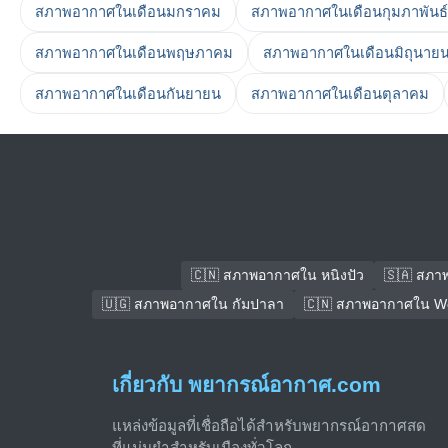
สภาพอากาศในเดือนมกราคม
สภาพอากาศในเดือนกุมภาพันธ์
สภาพอากาศในเดือนพฤษภาคม
สภาพอากาศในเดือนมิถุนาย
สภาพอากาศในเดือนกันยายน
สภาพอากาศในเดือนตุลาคม
🇨🇳 สภาพอากาศใน หนิงปัว
🇸🇦 สภา
🇺🇬 สภาพอากาศใน กัมปาลา
🇨🇳 สภาพอากาศใน We
เกี่ยวกับ พยากรณ์อากาศ.com
แหล่งข้อมูลที่เชื่อถือได้สำหรับพยากรณ์อากาศสด
ที่แม่นยำสำหรับเมืองทั่วโลก