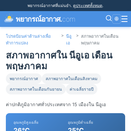
พยากรณ์อากาศที่แม่นยำ
.
ดูประเทศทั้งหมด
.
☰
พยากรณ์อากาศ.
com
🌐
>
>
โปรดป้อนค่าด้านล่างเพื่อ
นีอู
สภาพอากาศในเดือน
ทำการแปลง
เอ
พฤษภาคม
สภาพอากาศใน นีอูเอ เดือน
พฤษภาคม
พยากรณ์อากาศ
สภาพอากาศในเดือนสิงหาคม
สภาพอากาศในเดือนกันยายน
ค่าเฉลี่ยรายปี
ค่าปกติภูมิอากาศทั่วประเทศจาก 15 เมืองใน นีอูเอ
อุณหภูมิสูงเฉลี่ย
อุณหภูมิต่ำเฉลี่ย
26°C
25°C