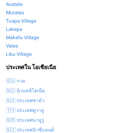
Avatele
Mutalau
Tuapa Village
Lakepa
Makefu Village
Vaiea
Liku Village
ประเทศใน โอเชียเนีย
🇬🇺 กวม
🇳🇨 นิวแคลิโดเนีย
🇼🇸 ประเทศซามัว
🇹🇻 ประเทศตูวาลู
🇳🇷 ประเทศนาอูรู
🇳🇿 ประเทศนิวซีแลนด์