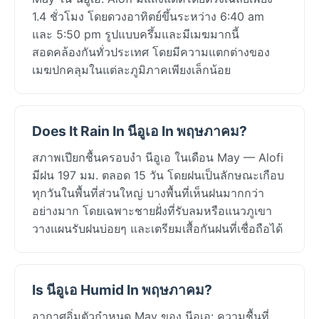
1.4 ชั่วโมง โดยดวงอาทิตย์ขึ้นระหว่าง 6:40 am
และ 5:50 pm รูปแบบครึ้มและมีเมฆมากนี้
สอดคล้องกันทั่วประเทศ โดยมีความแตกต่างของ
เมฆปกคลุมในแต่ละภูมิภาคเพียงเล็กน้อย
Does It Rain In นีอูเอ In พฤษภาคม?
สภาพเปียกชื้นครอบงำ นีอูเอ ในเดือน May — Alofi
มีฝน 197 มม. ตลอด 15 วัน โดยฝนเป็นลักษณะเกือบ
ทุกวันในพื้นที่ส่วนใหญ่ บางพื้นที่เห็นฝนมากกว่า
อย่างมาก โดยเฉพาะชายฝั่งที่รับลมหรือแนวภูเขา
วางแผนรับฝนบ่อยๆ และเตรียมเสื้อกันฝนที่เชื่อถือได้
Is นีอูเอ Humid In พฤษภาคม?
อากาศอิ่มตัวกำหนด May ของ นีอูเอ: ความชื้นที่