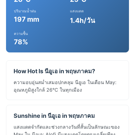
ปริมาณน้ำฝน
แสงแดด
197 mm
1.4h/วัน
ความชื้น
78%
How Hot Is นีอูเอ in พฤษภาคม?
ความอบอุ่นสม่ำเสมอปกคลุม นีอูเอ ในเดือน May:
อุณหภูมิสูงใกล้ 26°C ในทุกเมือง
Sunshine in นีอูเอ in พฤษภาคม
แสงแดดจำกัดและช่วงกลางวันที่สั้นเป็นลักษณะของ
May ใน นีอูเอ: Alofi มีแสงแดดโดยตรงเฉลี่ยเพียง