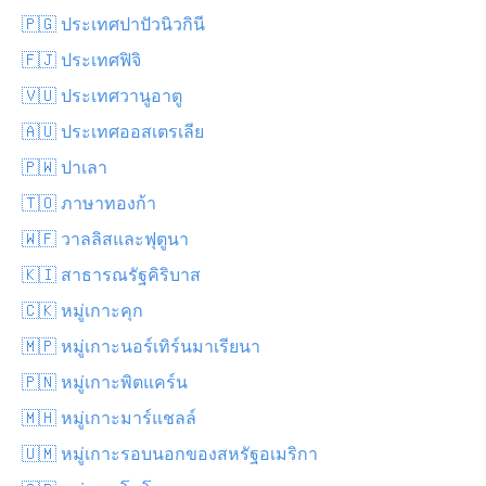
🇵🇬 ประเทศปาปัวนิวกินี
🇫🇯 ประเทศฟิจิ
🇻🇺 ประเทศวานูอาตู
🇦🇺 ประเทศออสเตรเลีย
🇵🇼 ปาเลา
🇹🇴 ภาษาทองก้า
🇼🇫 วาลลิสและฟุตูนา
🇰🇮 สาธารณรัฐคิริบาส
🇨🇰 หมู่เกาะคุก
🇲🇵 หมู่เกาะนอร์เทิร์นมาเรียนา
🇵🇳 หมู่เกาะพิตแคร์น
🇲🇭 หมู่เกาะมาร์แชลล์
🇺🇲 หมู่เกาะรอบนอกของสหรัฐอเมริกา