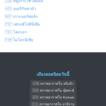
🇸🇧 หมู่เกาะโซโลมอน
🇦🇸 อเมริกันซามัว
🇳🇫 เกาะนอร์ฟอล์ก
🇵🇫 เฟรนช์โปลินีเซีย
🇹🇰 โตเกเลา
🇫🇲 ไมโครนีเซีย
เมืองยอดนิยมวันนี้
🇨🇳 สภาพอากาศใน หนิงปัว
🇸🇦 สภาพอากาศใน ญิดดะฮ์
🇬🇭 สภาพอากาศใน Kumasi
🇨🇮 สภาพอากาศใน อาบีจาน