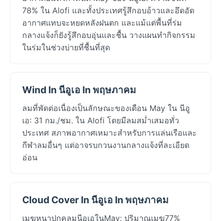
78% ใน Alofi และทั้งประเทศรู้สึกอบอ้าวและอึดอัด
อากาศแทบจะหยดหลังฝนตก และแม้แต่พื้นที่ร่ม
กลางแจ้งก็ยังรู้สึกอบอุ่นและชื้น วางแผนทำกิจกรรม
ในร่มในช่วงบ่ายที่ชื้นที่สุด
Wind In นีอูเอ In พฤษภาคม
ลมที่พัดต่อเนื่องเป็นลักษณะของเดือน May ใน นีอู
เอ: 31 กม./ชม. ใน Alofi โดยมีลมสม่ำเสมอทั่ว
ประเทศ สภาพอากาศเหมาะสำหรับการแล่นเรือและ
กีฬาลมอื่นๆ แต่อาจรบกวนงานกลางแจ้งที่ละเอียด
อ่อน
Cloud Cover In นีอูเอ In พฤษภาคม
เมฆหนาปกคลุมนีอูเอในMay: ปริมาณเมฆ77%