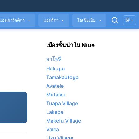
🌐
แอนตาร์กติกา
แอฟริกา
โอเชียเนีย
▾
▼
▼
▼
เมืองชั้นนำใน Niue
อาโลฟี
Hakupu
Tamakautoga
Avatele
Mutalau
Tuapa Village
Lakepa
Makefu Village
Vaiea
Liku Village