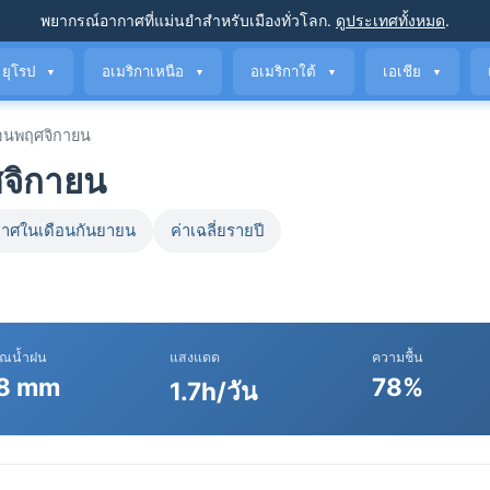
พยากรณ์อากาศที่แม่นยำ
สำหรับเมืองทั่วโลก
.
ดูประเทศทั้งหมด
.
ยุโรป
อเมริกาเหนือ
อเมริกาใต้
เอเชีย
▼
▼
▼
▼
อนพฤศจิกายน
ศจิกายน
าศในเดือนกันยายน
ค่าเฉลี่ยรายปี
าณน้ำฝน
แสงแดด
ความชื้น
8 mm
78%
1.7h/วัน