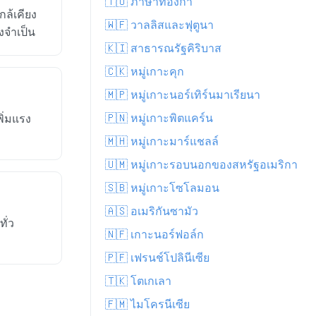
🇹🇴 ภาษาทองก้า
ล้เคียง
🇼🇫 วาลลิสและฟุตูนา
่งจำเป็น
🇰🇮 สาธารณรัฐคิริบาส
🇨🇰 หมู่เกาะคุก
🇲🇵 หมู่เกาะนอร์เทิร์นมาเรียนา
🇵🇳 หมู่เกาะพิตแคร์น
ิ่มแรง
🇲🇭 หมู่เกาะมาร์แชลล์
🇺🇲 หมู่เกาะรอบนอกของสหรัฐอเมริกา
🇸🇧 หมู่เกาะโซโลมอน
🇦🇸 อเมริกันซามัว
ั่ว
🇳🇫 เกาะนอร์ฟอล์ก
🇵🇫 เฟรนช์โปลินีเซีย
🇹🇰 โตเกเลา
🇫🇲 ไมโครนีเซีย