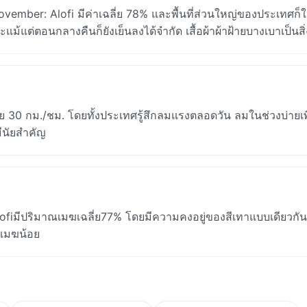
ember: Alofi มีค่าเฉลี่ย 78% และพื้นที่ส่วนใหญ่ของประเทศก็ใก
ละแม้แต่ตอนกลางคืนก็ยังเย็นลงได้จำกัด เสื้อผ้าผ้าฝ้ายบางเบาเป็นสิ
ย 30 กม./ชม. โดยทั้งประเทศรู้สึกลมแรงตลอดวัน ลมในช่วงบ่ายเพ
มีนัยสำคัญ
ofiมีปริมาณเมฆเฉลี่ย77% โดยมีความคงอยู่ของสีเทาแบบเดียวกันท
นเมฆน้อย