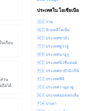
ประเทศใน โอเชียเนีย
🇬🇺 กวม
🇳🇨 นิวแคลิโดเนีย
🇼🇸 ประเทศซามัว
ในเกือบ
🇹🇻 ประเทศตูวาลู
🇳🇷 ประเทศนาอูรู
🇳🇿 ประเทศนิวซีแลนด์
🇵🇬 ประเทศปาปัวนิวกินี
🇫🇯 ประเทศฟิจิ
่ส่วน
อถือได้
🇻🇺 ประเทศวานูอาตู
🇦🇺 ประเทศออสเตรเลีย
🇵🇼 ปาเลา