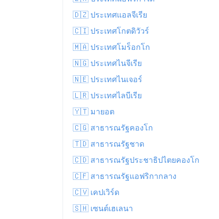
🇩🇿 ประเทศแอลจีเรีย
🇨🇮 ประเทศโกตดิวัวร์
🇲🇦 ประเทศโมร็อกโก
🇳🇬 ประเทศไนจีเรีย
🇳🇪 ประเทศไนเจอร์
🇱🇷 ประเทศไลบีเรีย
🇾🇹 มายอต
🇨🇬 สาธารณรัฐคองโก
🇹🇩 สาธารณรัฐชาด
🇨🇩 สาธารณรัฐประชาธิปไตยคองโก
🇨🇫 สาธารณรัฐแอฟริกากลาง
🇨🇻 เคปเวิร์ด
🇸🇭 เซนต์เฮเลนา