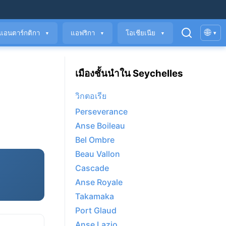
🌐
แอนตาร์กติกา
แอฟริกา
โอเชียเนีย
▾
▼
▼
▼
เมืองชั้นนำใน Seychelles
วิกตอเรีย
Perseverance
Anse Boileau
Bel Ombre
Beau Vallon
Cascade
Anse Royale
Takamaka
Port Glaud
Anse Lazio