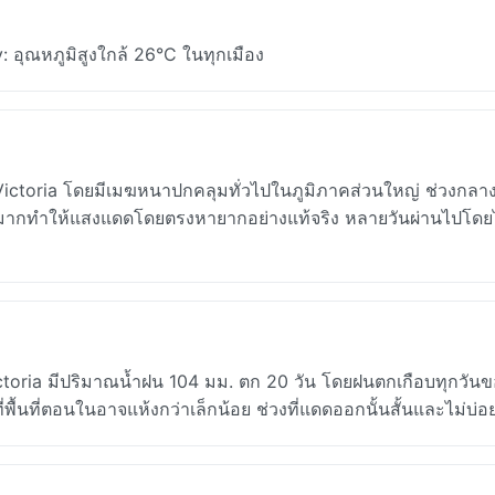
 อุณหภูมิสูงใกล้ 26°C ในทุกเมือง
ี่Victoria โดยมีเมฆหนาปกคลุมทั่วไปในภูมิภาคส่วนใหญ่ ช่วงกลาง
เมฆมากทำให้แสงแดดโดยตรงหายากอย่างแท้จริง หลายวันผ่านไปโดยไ
Victoria มีปริมาณน้ำฝน 104 มม. ตก 20 วัน โดยฝนตกเกือบทุกวันข
ี่พื้นที่ตอนในอาจแห้งกว่าเล็กน้อย ช่วงที่แดดออกนั้นสั้นและไม่บ่อ