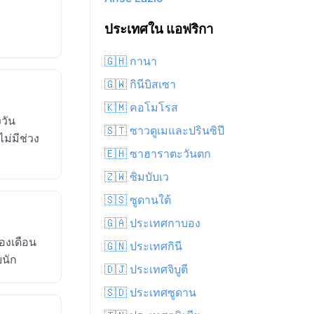
ประเทศใน แอฟริกา
🇬🇭 กานา
🇬🇼 กินีบิสเซา
🇰🇲 คอโมโรส
วัน
🇸🇹 ซาวตูเมและปรินซิปี
ม่มีช่วง
🇪🇭 ซาฮาราตะวันตก
🇿🇼 ซิมบับเว
🇸🇸 ซูดานใต้
🇬🇦 ประเทศกาบอง
องเดือน
🇬🇳 ประเทศกินี
ยนัก
🇩🇯 ประเทศจิบูตี
🇸🇩 ประเทศซูดาน