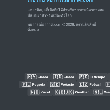
แหล่งข้อมูลที่เชื่อถือได้สำหรับพยากรณ์อากาศสด
ที่แม่นยำสำหรับเมืองทั่วโลก
พยากรณ์อากาศ.com © 2026. สงวนลิขสิทธิ์
ทั้งหมด
🇲🇾
🇮🇩
🇪🇸
Cuaca
Cuaca
El tiempo
🇵🇱
🇸🇰
🇨🇿

Pogoda
Počasie
Počasí
🇳🇴
🇬🇧🇺🇸
🇳🇱
Været
Weather
We