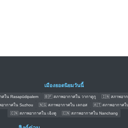
เมืองยอดนิยมวันนี้
าศใน Rasapūdipalem
🇧🇫 สภาพอากาศใน วากาดูกู
🇮🇳 สภาพอา
พอากาศใน Suzhou
🇳🇬 สภาพอากาศใน เลกอส
🇦🇹 สภาพอากาศใน
🇨🇳 สภาพอากาศใน เฉิงตู
🇨🇳 สภาพอากาศใน Nanchang
ลิงก์ด่วน