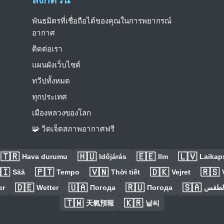
พันธมิตรที่เชื่อถือได้ของคุณในการพยากรณ์
อากาศ
ติดต่อเรา
แผนผังเว็บไซต์
ทวีปทั้งหมด
ทุกประเทศ
เมืองหลวงของโลก
🧩 วิดเจ็ตสภาพอากาศฟรี
🇹🇷
🇭🇺
🇪🇪
🇱🇻
Hava durumu
Időjárás
Ilm
Laikaps
🇮
🇵🇹
🇻🇳
🇩🇰
🇷🇸
Sää
Tempo
Thời tiết
Vejret
🇩🇪
🇺🇦
🇷🇺
🇸🇦
er
Wetter
Погода
Погода
الطق
🇹🇼
🇰🇷
天氣預報
날씨