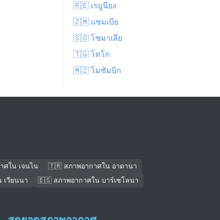
🇷🇪 เรอูนียง
🇿🇲 แซมเบีย
🇸🇴 โซมาเลีย
🇹🇬 โทโก
🇲🇿 โมซัมบิก
กาศใน เจนไน
🇹🇷 สภาพอากาศใน อาดานา
 เวียนนา
🇪🇸 สภาพอากาศใน บาร์เซโลนา
สุดยอดสภาพอากาศ