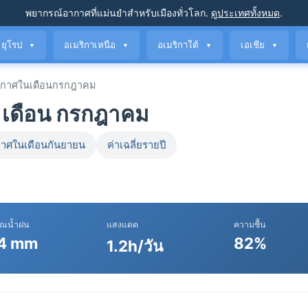
พยากรณ์อากาศที่แม่นยำ
สำหรับเมืองทั่วโลก
.
ดูประเทศทั้งหมด
.
ยุโรป
อเมริกาเหนือ
อเมริกาใต้
เอเชีย
▼
▼
▼
▼
กาศในเดือนกรกฎาคม
 เดือน กรกฎาคม
าศในเดือนกันยายน
ค่าเฉลี่ยรายปี
าณน้ำฝน
แสงแดด
ความชื้น
4 mm
82%
1.2h/วัน