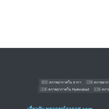
🇧🇩 สภาพอากาศใน ธากา
🇮🇳 สภาพอาก
🇮🇳 สภาพอากาศใน Hyderabad
🇨🇳 สภา
เกี่ยวกับ พยากรณ์อากาศ.com