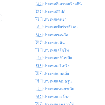
🇬🇶 ประเทศอิเควทอเรียลกินี
🇪🇬 ประเทศอียิปต์
🇰🇪 ประเทศเคนยา
🇸🇱 ประเทศเซียร์ราลีโอน
🇸🇳 ประเทศเซเนกัล
🇧🇯 ประเทศเบนิน
🇱🇸 ประเทศเลโซโท
🇪🇹 ประเทศเอธิโอเปีย
🇪🇷 ประเทศเอริเทรีย
🇬🇲 ประเทศแกมเบีย
🇨🇲 ประเทศแคเมอรูน
🇹🇿 ประเทศแทนซาเนีย
🇦🇴 ประเทศแองโกลา
🇿🇦 ประเทศแอฟริกาใต้