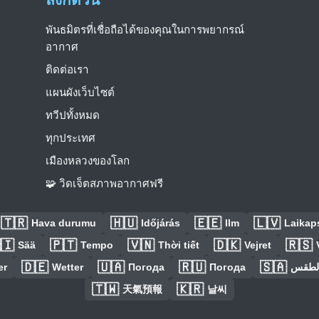
พันธมิตรที่เชื่อถือได้ของคุณในการพยากรณ์
อากาศ
ติดต่อเรา
แผนผังเว็บไซต์
ทวีปทั้งหมด
ทุกประเทศ
เมืองหลวงของโลก
🧩 วิดเจ็ตสภาพอากาศฟรี
🇹🇷
🇭🇺
🇪🇪
🇱🇻
Hava durumu
Időjárás
Ilm
Laikaps
🇮
🇵🇹
🇻🇳
🇩🇰
🇷🇸
Sää
Tempo
Thời tiết
Vejret
🇩🇪
🇺🇦
🇷🇺
🇸🇦
er
Wetter
Погода
Погода
الطق
🇹🇼
🇰🇷
天氣預報
날씨