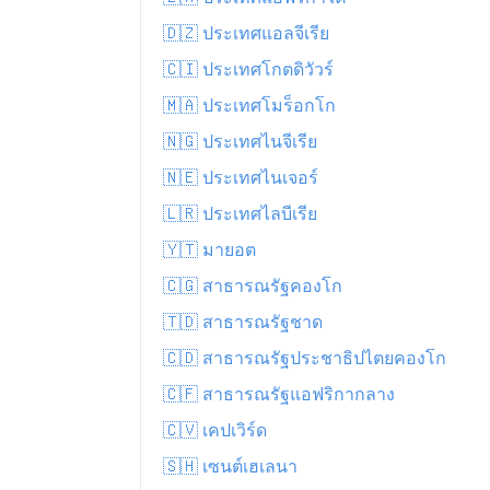
🇩🇿 ประเทศแอลจีเรีย
🇨🇮 ประเทศโกตดิวัวร์
🇲🇦 ประเทศโมร็อกโก
🇳🇬 ประเทศไนจีเรีย
🇳🇪 ประเทศไนเจอร์
🇱🇷 ประเทศไลบีเรีย
🇾🇹 มายอต
🇨🇬 สาธารณรัฐคองโก
🇹🇩 สาธารณรัฐชาด
🇨🇩 สาธารณรัฐประชาธิปไตยคองโก
🇨🇫 สาธารณรัฐแอฟริกากลาง
🇨🇻 เคปเวิร์ด
🇸🇭 เซนต์เฮเลนา