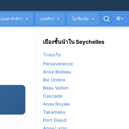
🌐
แอนตาร์กติกา
แอฟริกา
โอเชียเนีย
▾
▼
▼
▼
เมืองชั้นนำใน Seychelles
วิกตอเรีย
Perseverance
Anse Boileau
Bel Ombre
Beau Vallon
Cascade
Anse Royale
Takamaka
Port Glaud
Anse Lazio