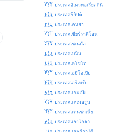
🇬🇶 ประเทศอิเควทอเรียลกินี
🇪🇬 ประเทศอียิปต์
🇰🇪 ประเทศเคนยา
🇸🇱 ประเทศเซียร์ราลีโอน
🇸🇳 ประเทศเซเนกัล
🇧🇯 ประเทศเบนิน
🇱🇸 ประเทศเลโซโท
🇪🇹 ประเทศเอธิโอเปีย
🇪🇷 ประเทศเอริเทรีย
🇬🇲 ประเทศแกมเบีย
🇨🇲 ประเทศแคเมอรูน
🇹🇿 ประเทศแทนซาเนีย
🇦🇴 ประเทศแองโกลา
🇿🇦 ประเทศแอฟริกาใต้