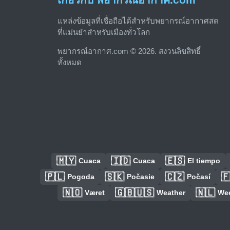
แหล่งข้อมูลที่เชื่อถือได้สำหรับพยากรณ์อากาศสด
ที่แม่นยำสำหรับเมืองทั่วโลก
พยากรณ์อากาศ.com © 2026. สงวนลิขสิทธิ์
ทั้งหมด
🇲🇾
🇮🇩
🇪🇸
Cuaca
Cuaca
El tiempo
🇵🇱
🇸🇰
🇨🇿

Pogoda
Počasie
Počasí
🇳🇴
🇬🇧🇺🇸
🇳🇱
Været
Weather
We