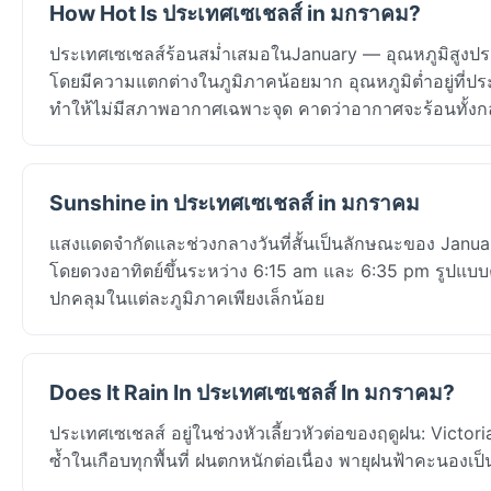
How Hot Is ประเทศเซเชลส์ in มกราคม?
ประเทศเซเชลส์ร้อนสม่ำเสมอในJanuary — อุณหภูมิสูงประม
โดยมีความแตกต่างในภูมิภาคน้อยมาก อุณหภูมิต่ำอยู่ที่ป
ทำให้ไม่มีสภาพอากาศเฉพาะจุด คาดว่าอากาศจะร้อนทั้ง
Sunshine in ประเทศเซเชลส์ in มกราคม
แสงแดดจำกัดและช่วงกลางวันที่สั้นเป็นลักษณะของ January
โดยดวงอาทิตย์ขึ้นระหว่าง 6:15 am และ 6:35 pm รูปแบ
ปกคลุมในแต่ละภูมิภาคเพียงเล็กน้อย
Does It Rain In ประเทศเซเชลส์ In มกราคม?
ประเทศเซเชลส์ อยู่ในช่วงหัวเลี้ยวหัวต่อของฤดูฝน: Victo
ซ้ำในเกือบทุกพื้นที่ ฝนตกหนักต่อเนื่อง พายุฝนฟ้าคะนอง