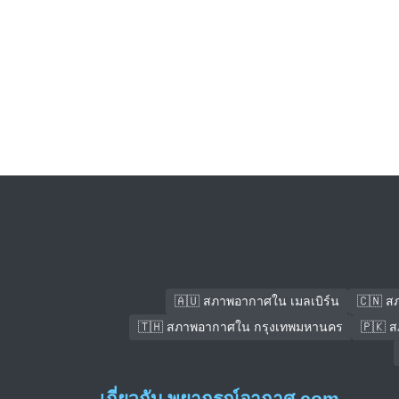
🇦🇺 สภาพอากาศใน เมลเบิร์น
🇨🇳 ส
🇹🇭 สภาพอากาศใน กรุงเทพมหานคร
🇵🇰 
เกี่ยวกับ พยากรณ์อากาศ.com