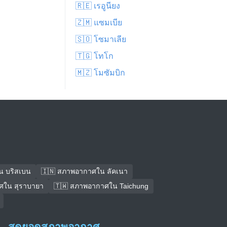
🇷🇪 เรอูนียง
🇿🇲 แซมเบีย
🇸🇴 โซมาเลีย
🇹🇬 โทโก
🇲🇿 โมซัมบิก
น บริสเบน
🇮🇳 สภาพอากาศใน ลัคเนา
ศใน สุราบายา
🇹🇼 สภาพอากาศใน Taichung
สุดยอดสภาพอากาศ