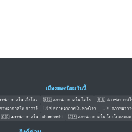
เมืองยอดนิยมวันนี้
ภาพอากาศใน เจิ้งโจว
🇪🇬 สภาพอากาศใน ไคโร
🇦🇺 สภาพอากาศใ
สภาพอากาศใน การาจี
🇨🇳 สภาพอากาศใน หางโจว
🇮🇩 สภาพอากา
🇨🇩 สภาพอากาศใน Lubumbashi
🇯🇵 สภาพอากาศใน โยะโกะฮะมะ
ลิงก์ด่วน