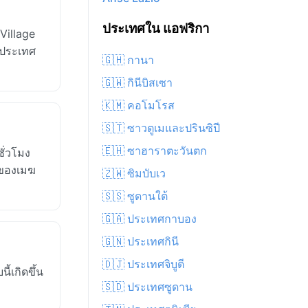
ประเทศใน แอฟริกา
Village
งประเทศ
🇬🇭 กานา
🇬🇼 กินีบิสเซา
🇰🇲 คอโมโรส
🇸🇹 ซาวตูเมและปรินซิปี
🇪🇭 ซาฮาราตะวันตก
ั่วโมง
งของเมฆ
🇿🇼 ซิมบับเว
🇸🇸 ซูดานใต้
🇬🇦 ประเทศกาบอง
🇬🇳 ประเทศกินี
🇩🇯 ประเทศจิบูตี
้เกิดขึ้น
🇸🇩 ประเทศซูดาน