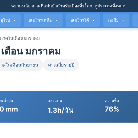
พยากรณ์อากาศที่แม่นยำ
สำหรับเมืองทั่วโลก
.
ดูประเทศทั้งหมด
.
ยุโรป
อเมริกาเหนือ
อเมริกาใต้
เอเชีย
▼
▼
▼
▼
กาศในเดือนมกราคม
 เดือน มกราคม
าศในเดือนกันยายน
ค่าเฉลี่ยรายปี
าณน้ำฝน
แสงแดด
ความชื้น
0 mm
76%
1.3h/วัน