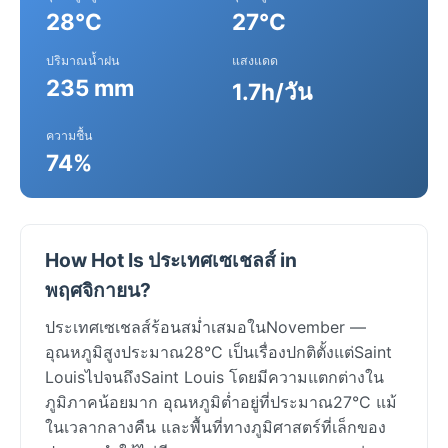
28°C
27°C
ปริมาณน้ำฝน
แสงแดด
235 mm
1.7h/วัน
ความชื้น
74%
How Hot Is ประเทศเซเชลส์ in
พฤศจิกายน?
ประเทศเซเชลส์ร้อนสม่ำเสมอในNovember —
อุณหภูมิสูงประมาณ28°C เป็นเรื่องปกติตั้งแต่Saint
LouisไปจนถึงSaint Louis โดยมีความแตกต่างใน
ภูมิภาคน้อยมาก อุณหภูมิต่ำอยู่ที่ประมาณ27°C แม้
ในเวลากลางคืน และพื้นที่ทางภูมิศาสตร์ที่เล็กของ