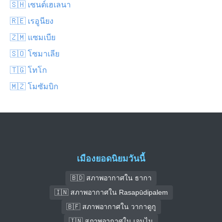
🇸🇭 เซนต์เฮเลนา
🇷🇪 เรอูนียง
🇿🇲 แซมเบีย
🇸🇴 โซมาเลีย
🇹🇬 โทโก
🇲🇿 โมซัมบิก
เมืองยอดนิยมวันนี้
🇧🇩 สภาพอากาศใน ธากา
🇮🇳 สภาพอากาศใน Rasapūdipalem
🇧🇫 สภาพอากาศใน วากาดูกู
🇮🇳 สภาพอากาศใน เจนไน