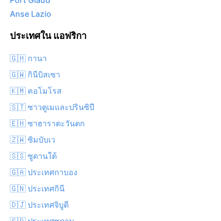
Port Glaud
Anse Lazio
ประเทศใน แอฟริกา
🇬🇭 กานา
🇬🇼 กินีบิสเซา
🇰🇲 คอโมโรส
🇸🇹 ซาวตูเมและปรินซิปี
🇪🇭 ซาฮาราตะวันตก
🇿🇼 ซิมบับเว
🇸🇸 ซูดานใต้
🇬🇦 ประเทศกาบอง
🇬🇳 ประเทศกินี
🇩🇯 ประเทศจิบูตี
🇸🇩 ประเทศซูดาน