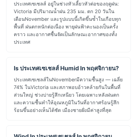
ประเทศเซเชลส์ อยู่ในช่วงหัวเลี้ยวหัวต่อของฤดูฝน:
Victoria มีปริมาณน้ำฝน 235 มม. ตก 20 วันใน
เดือนNovember และรูปแบบนี้เกิดขึ้นซ้ำในเกือบทุก
พื้นที่ ฝนตกหนักต่อเนื่อง พายุฝนฟ้าคะนองเป็นครั้ง
คราว และอากาศชื้นจัดเป็นลักษณะอากาศของทั้ง
ประเทศ
Is ประเทศเซเชลส์ Humid In พฤศจิกายน?
ประเทศเซเชลส์ในNovemberมีความชื้นสูง — เฉลี่ย
74% ในVictoria และสภาพอบอ้าวคล้ายกันในพื้นที่
ส่วนใหญ่ ช่วงบ่ายรู้สึกเหนียว โดยเฉพาะหลังฝนตก
และความชื้นทำให้อุณหภูมิในวันที่อากาศร้อนรู้สึก
ร้อนขึ้นอย่างเห็นได้ชัด เมืองชายฝั่งมีค่าสูงที่สุด
Wind In ประเทศเซเชลส์ In พฤศจิกายน