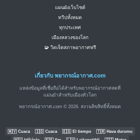
แผนผังเว็บไซต์
ทวีปทั้งหมด
ทุกประเทศ
เมืองหลวงของโลก
🧩 วิดเจ็ตสภาพอากาศฟรี
เกี่ยวกับ พยากรณ์อากาศ.com
แหล่งข้อมูลที่เชื่อถือได้สำหรับพยากรณ์อากาศสดที่
แม่นยำสำหรับเมืองทั่วโลก
พยากรณ์อากาศ.com © 2026. สงวนลิขสิทธิ์ทั้งหมด
🇲🇾
🇮🇩
🇪🇸
🇹🇷
Cuaca
Cuaca
El tiempo
Hava durumu
🇭🇺
🇪🇪
🇱🇻
🇮🇹
Időjárás
Ilm
Laikapstākļi
Meteo