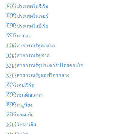
🇳🇬 ประเทศไนจีเรีย
🇳🇪 ประเทศไนเจอร์
🇱🇷 ประเทศไลบีเรีย
🇾🇹 มายอต
🇨🇬 สาธารณรัฐคองโก
🇹🇩 สาธารณรัฐชาด
🇨🇩 สาธารณรัฐประชาธิปไตยคองโก
🇨🇫 สาธารณรัฐแอฟริกากลาง
🇨🇻 เคปเวิร์ด
🇸🇭 เซนต์เฮเลนา
🇷🇪 เรอูนียง
🇿🇲 แซมเบีย
🇸🇴 โซมาเลีย