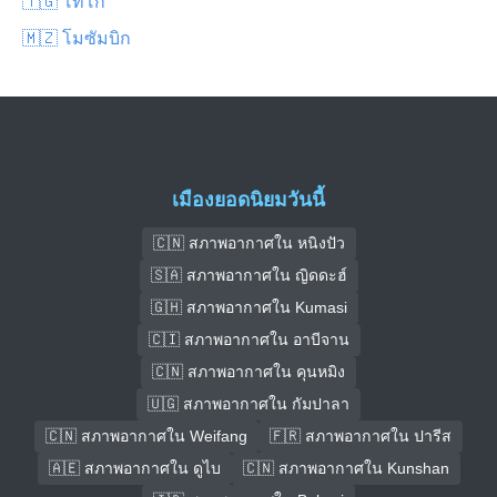
🇹🇬 โทโก
🇲🇿 โมซัมบิก
เมืองยอดนิยมวันนี้
🇨🇳 สภาพอากาศใน หนิงปัว
🇸🇦 สภาพอากาศใน ญิดดะฮ์
🇬🇭 สภาพอากาศใน Kumasi
🇨🇮 สภาพอากาศใน อาบีจาน
🇨🇳 สภาพอากาศใน คุนหมิง
🇺🇬 สภาพอากาศใน กัมปาลา
🇨🇳 สภาพอากาศใน Weifang
🇫🇷 สภาพอากาศใน ปารีส
🇦🇪 สภาพอากาศใน ดูไบ
🇨🇳 สภาพอากาศใน Kunshan