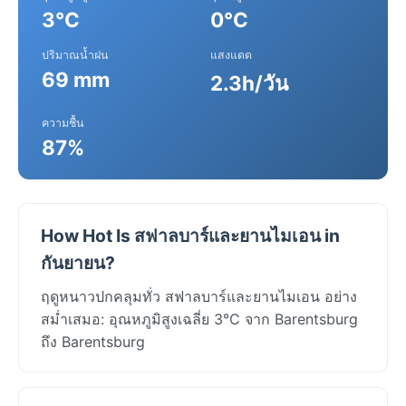
3°C
0°C
ปริมาณน้ำฝน
แสงแดด
69 mm
2.3h/วัน
ความชื้น
87%
How Hot Is สฟาลบาร์และยานไมเอน in
กันยายน?
ฤดูหนาวปกคลุมทั่ว สฟาลบาร์และยานไมเอน อย่าง
สม่ำเสมอ: อุณหภูมิสูงเฉลี่ย 3°C จาก Barentsburg
ถึง Barentsburg