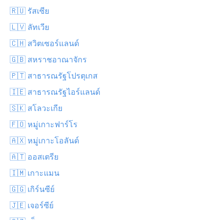
🇷🇺 รัสเซีย
🇱🇻 ลัทเวีย
🇨🇭 สวิตเซอร์แลนด์
🇬🇧 สหราชอาณาจักร
🇵🇹 สาธารณรัฐโปรตุเกส
🇮🇪 สาธารณรัฐไอร์แลนด์
🇸🇰 สโลวะเกีย
🇫🇴 หมู่เกาะฟาร์โร
🇦🇽 หมู่เกาะโอลันด์
🇦🇹 ออสเตรีย
🇮🇲 เกาะแมน
🇬🇬 เกิร์นซีย์
🇯🇪 เจอร์ซีย์