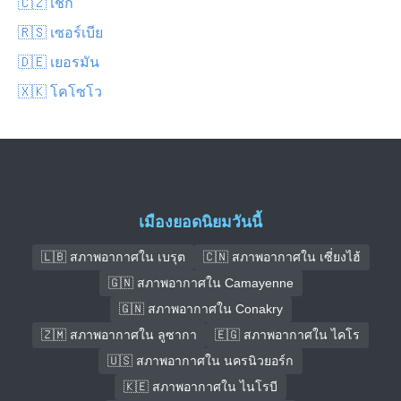
🇨🇿 เช็ก
🇷🇸 เซอร์เบีย
🇩🇪 เยอรมัน
🇽🇰 โคโซโว
เมืองยอดนิยมวันนี้
🇱🇧 สภาพอากาศใน เบรุต
🇨🇳 สภาพอากาศใน เซี่ยงไฮ้
🇬🇳 สภาพอากาศใน Camayenne
🇬🇳 สภาพอากาศใน Conakry
🇿🇲 สภาพอากาศใน ลูซากา
🇪🇬 สภาพอากาศใน ไคโร
🇺🇸 สภาพอากาศใน นครนิวยอร์ก
🇰🇪 สภาพอากาศใน ไนโรบี