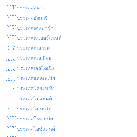
🇮🇹 ประเทศอิตาลี
🇭🇺 ประเทศฮังการี
🇩🇰 ประเทศเดนมาร์ก
🇳🇱 ประเทศเนเธอร์แลนด์
🇧🇾 ประเทศเบลารุส
🇧🇪 ประเทศเบลเยียม
🇪🇪 ประเทศเอสโตเนีย
🇦🇱 ประเทศแอลเบเนีย
🇭🇷 ประเทศโครเอเชีย
🇵🇱 ประเทศโปแลนด์
🇲🇨 ประเทศโมนาโก
🇷🇴 ประเทศโรมาเนีย
🇮🇸 ประเทศไอซ์แลนด์