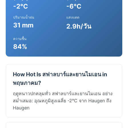
-2°C
-6°C
ปริมาณน้ำฝน
แสงแดด
31 mm
2.9h/วัน
ความชื้น
84%
How Hot Is สฟาลบาร์และยานไมเอน in
พฤษภาคม?
ฤดูหนาวปกคลุมทั่ว สฟาลบาร์และยานไมเอน อย่าง
สม่ำเสมอ: อุณหภูมิสูงเฉลี่ย -2°C จาก Haugen ถึง
Haugen