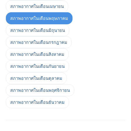
สภาพอากาศในเดือนเมษายน
สภาพอากาศในเดือนพฤษภาคม
สภาพอากาศในเดือนมิถุนายน
สภาพอากาศในเดือนกรกฎาคม
สภาพอากาศในเดือนสิงหาคม
สภาพอากาศในเดือนกันยายน
สภาพอากาศในเดือนตุลาคม
สภาพอากาศในเดือนพฤศจิกายน
สภาพอากาศในเดือนธันวาคม