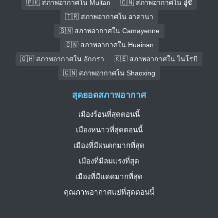
🇵🇰 สภาพอากาศใน Multan
🇨🇳 สภาพอากาศใน อู๋ซี
🇹🇷 สภาพอากาศใน อาดานา
🇬🇳 สภาพอากาศใน Camayenne
🇨🇳 สภาพอากาศใน Huainan
🇬🇭 สภาพอากาศใน อักกรา
🇰🇪 สภาพอากาศใน ไนโรบี
🇨🇳 สภาพอากาศใน Shaoxing
สุดยอดสภาพอากาศ
เมืองร้อนที่สุดตอนนี้
เมืองหนาวที่สุดตอนนี้
เมืองที่มีฝนตกมากที่สุด
เมืองที่มีลมแรงที่สุด
เมืองที่มีแดดมากที่สุด
คุณภาพอากาศแย่ที่สุดตอนนี้