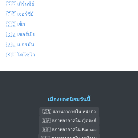
🇬🇬 เกิร์นซีย์
🇯🇪 เจอร์ซีย์
🇨🇿 เช็ก
🇷🇸 เซอร์เบีย
🇩🇪 เยอรมัน
🇽🇰 โคโซโว
เมืองยอดนิยมวันนี้
🇨🇳 สภาพอากาศใน หนิงปัว
🇸🇦 สภาพอากาศใน ญิดดะฮ์
🇬🇭 สภาพอากาศใน Kumasi