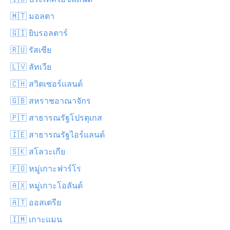
🇲🇹 มอลตา
🇬🇮 ยิบรอลตาร์
🇷🇺 รัสเซีย
🇱🇻 ลัทเวีย
🇨🇭 สวิตเซอร์แลนด์
🇬🇧 สหราชอาณาจักร
🇵🇹 สาธารณรัฐโปรตุเกส
🇮🇪 สาธารณรัฐไอร์แลนด์
🇸🇰 สโลวะเกีย
🇫🇴 หมู่เกาะฟาร์โร
🇦🇽 หมู่เกาะโอลันด์
🇦🇹 ออสเตรีย
🇮🇲 เกาะแมน