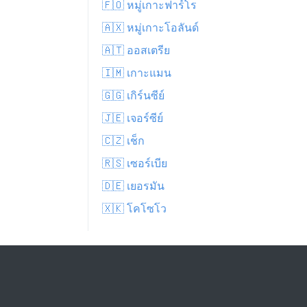
🇫🇴 หมู่เกาะฟาร์โร
🇦🇽 หมู่เกาะโอลันด์
🇦🇹 ออสเตรีย
🇮🇲 เกาะแมน
🇬🇬 เกิร์นซีย์
🇯🇪 เจอร์ซีย์
🇨🇿 เช็ก
🇷🇸 เซอร์เบีย
🇩🇪 เยอรมัน
🇽🇰 โคโซโว