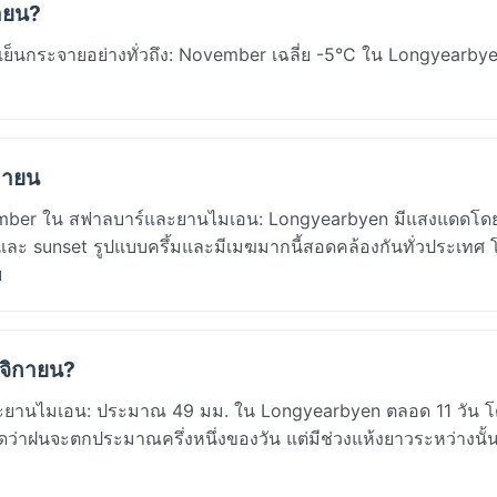
ายน?
ย็นกระจายอย่างทั่วถึง: November เฉลี่ย -5°C ใน Longyearbye
กายน
vember ใน สฟาลบาร์และยานไมเอน: Longyearbyen มีแสงแดดโด
se และ sunset รูปแบบครึ้มและมีเมฆมากนี้สอดคล้องกันทั่วประเทศ 
ย
ศจิกายน?
ะยานไมเอน: ประมาณ 49 มม. ใน Longyearbyen ตลอด 11 วัน โ
ดว่าฝนจะตกประมาณครึ่งหนึ่งของวัน แต่มีช่วงแห้งยาวระหว่างนั้