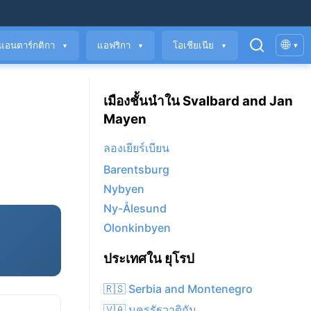
🌐
แอนตาร์กติกา
แอฟริกา
โอเชียเนีย
▾
▼
▼
▼
เมืองชั้นนำใน Svalbard and Jan
Mayen
ลองเยียร์เบียน
Barentsburg
Nybyen
Ny-Ålesund
Olonkinbyen
ประเทศใน ยุโรป
🇷🇸 Serbia and Montenegro
🇻🇦 นครรัฐวาติกัน