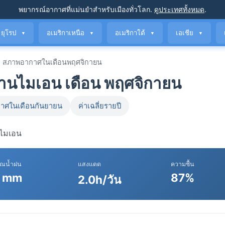
พยากรณ์อากาศที่แม่นยำ
สำหรับเมืองทั่วโลก
.
ดูประเทศทั้งหมด
.
ยุโรป
อเมริกาเหนือ
อเมริกาใต้
เอเชีย
▼
▼
▼
▼
สภาพอากาศในเดือนพฤศจิกายน
นไมเอน เดือน พฤศจิกายน
าศในเดือนกันยายน
ค่าเฉลี่ยรายปี
นไมเอน
าณน้ำฝน
แสงแดด
ความชื้น
 mm
87%
2.0h/วัน