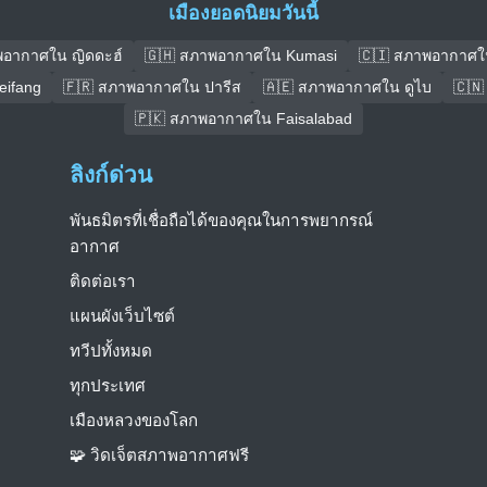
เมืองยอดนิยมวันนี้
พอากาศใน ญิดดะฮ์
🇬🇭 สภาพอากาศใน Kumasi
🇨🇮 สภาพอากาศใ
ifang
🇫🇷 สภาพอากาศใน ปารีส
🇦🇪 สภาพอากาศใน ดูไบ
🇨🇳
🇵🇰 สภาพอากาศใน Faisalabad
ลิงก์ด่วน
พันธมิตรที่เชื่อถือได้ของคุณในการพยากรณ์
อากาศ
ติดต่อเรา
แผนผังเว็บไซต์
ทวีปทั้งหมด
ทุกประเทศ
เมืองหลวงของโลก
🧩 วิดเจ็ตสภาพอากาศฟรี