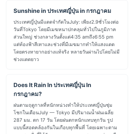
Sunshine in ประเทศญี่ปุ่น in กรกฎาคม
ประเทศญี่ปุ่นมีแดดจำกัดในJuly: เพียง2.9ชั่วโมงต่อ
วันที่Tokyo โดยมีเมฆหนาปกคลุมทั่วไปในภูมิภาค
ส่วนใหญ่ ช่วงกลางวันตั้งแต่4:35 amถึง6:55 pm
แต่ท้องฟ้าสีเทาและช่วงที่มีเมฆมากทำให้แสงแดด
โดยตรงหายากอย่างแท้จริง หลายวันผ่านไปโดยไม่มี
ช่วงแดดยาว
Does It Rain In ประเทศญี่ปุ่น In
กรกฎาคม?
ฝนตามฤดูกาลที่หนักหน่วงทำให้ประเทศญี่ปุ่นชุ่ม
โชกในเดือนJuly — Tokyo มีปริมาณน้ำฝนเฉลี่ย
287 มม. ตก 17 วัน โดยฝนตกหนักแทบทุกวัน รูป
แบบนี้สอดคล้องกันในเกือบทุกพื้นที่ โดยเฉพาะตาม