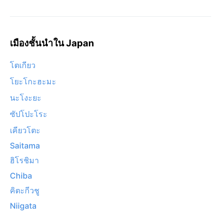
เมืองชั้นนำใน Japan
โตเกียว
โยะโกะฮะมะ
นะโงะยะ
ซัปโปะโระ
เคียวโตะ
Saitama
ฮิโรชิมา
Chiba
คิตะกีวชู
Niigata