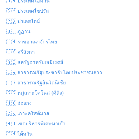
🇴🇲 ประเทศโอมาน
🇨🇾 ประเทศไซปรัส
🇵🇸 ปาเลสไตน์
🇧🇹 ภูฏาน
🇹🇭 ราชอาณาจักรไทย
🇱🇰 ศรีลังกา
🇦🇪 สหรัฐอาหรับเอมิเรตส์
🇱🇦 สาธารณรัฐประชาธิปไตยประชาชนลาว
🇮🇩 สาธารณรัฐอินโดนีเซีย
🇨🇨 หมู่เกาะโคโคส (คีลิง)
🇭🇰 ฮ่องกง
🇨🇽 เกาะคริสต์มาส
🇲🇴 เขตบริหารพิเศษมาเก๊า
🇹🇼 ไต้หวัน