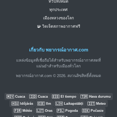
ทวีปทั้งหมด
ทุกประเทศ
เมืองหลวงของโลก
🧩 วิดเจ็ตสภาพอากาศฟรี
เกี่ยวกับ พยากรณ์อากาศ.com
แหล่งข้อมูลที่เชื่อถือได้สำหรับพยากรณ์อากาศสดที่
แม่นยำสำหรับเมืองทั่วโลก
พยากรณ์อากาศ.com © 2026. สงวนลิขสิทธิ์ทั้งหมด
🇲🇾
🇮🇩
🇪🇸
🇹🇷
Cuaca
Cuaca
El tiempo
Hava durumu
🇭🇺
🇪🇪
🇱🇻
🇮🇹
Időjárás
Ilm
Laikapstākļi
Meteo
🇫🇷
🇱🇹
🇵🇱
🇸🇰
Météo
Oras
Pogoda
Počasie