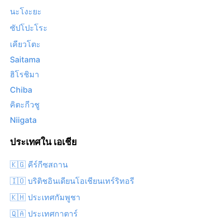
นะโงะยะ
ซัปโปะโระ
เคียวโตะ
Saitama
ฮิโรชิมา
Chiba
คิตะกีวชู
Niigata
ประเทศใน เอเชีย
🇰🇬 คีร์กีซสถาน
🇮🇴 บริติชอินเดียนโอเชียนเทร์ริทอรี
🇰🇭 ประเทศกัมพูชา
🇶🇦 ประเทศกาตาร์