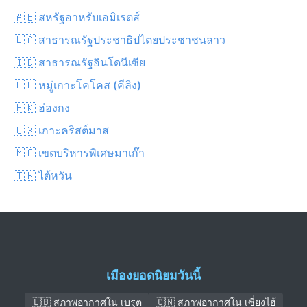
🇦🇪 สหรัฐอาหรับเอมิเรตส์
🇱🇦 สาธารณรัฐประชาธิปไตยประชาชนลาว
🇮🇩 สาธารณรัฐอินโดนีเซีย
🇨🇨 หมู่เกาะโคโคส (คีลิง)
🇭🇰 ฮ่องกง
🇨🇽 เกาะคริสต์มาส
🇲🇴 เขตบริหารพิเศษมาเก๊า
🇹🇼 ไต้หวัน
เมืองยอดนิยมวันนี้
🇱🇧 สภาพอากาศใน เบรุต
🇨🇳 สภาพอากาศใน เซี่ยงไฮ้