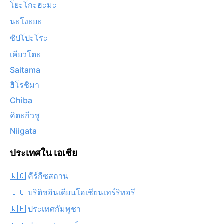
โยะโกะฮะมะ
นะโงะยะ
ซัปโปะโระ
เคียวโตะ
Saitama
ฮิโรชิมา
Chiba
คิตะกีวชู
Niigata
ประเทศใน เอเชีย
🇰🇬 คีร์กีซสถาน
🇮🇴 บริติชอินเดียนโอเชียนเทร์ริทอรี
🇰🇭 ประเทศกัมพูชา