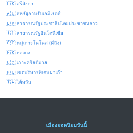
🇱🇰 ศรีลังกา
🇦🇪 สหรัฐอาหรับเอมิเรตส์
🇱🇦 สาธารณรัฐประชาธิปไตยประชาชนลาว
🇮🇩 สาธารณรัฐอินโดนีเซีย
🇨🇨 หมู่เกาะโคโคส (คีลิง)
🇭🇰 ฮ่องกง
🇨🇽 เกาะคริสต์มาส
🇲🇴 เขตบริหารพิเศษมาเก๊า
🇹🇼 ไต้หวัน
เมืองยอดนิยมวันนี้