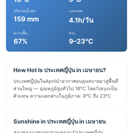
ปริมาณน้ำฝน
แสงแดด
159 mm
4.1h/วัน
ความชื้น
ช่วง
67%
9–23°C
How Hot Is ประเทศญี่ปุ่น in เมษายน?
ประเทศญี่ปุ่นในAprilนำอากาศอบอุ่นสบายมาสู่พื้นที่
ส่วนใหญ่ — อุณหภูมิสูงทั่วไป 18°C โดยTokyoเป็น
ตัวแทน ความแตกต่างในภูมิภาค: 9°C ถึง 23°C
Sunshine in ประเทศญี่ปุ่น in เมษายน
สภาพอากาศแปรปรวนครอบงำประเทศญี่ปุ่น