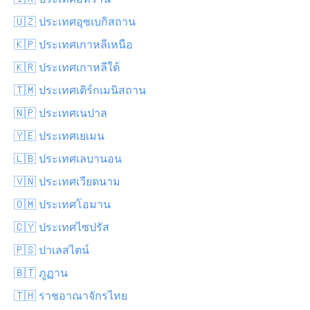
🇺🇿 ประเทศอุซเบกิสถาน
🇰🇵 ประเทศเกาหลีเหนือ
🇰🇷 ประเทศเกาหลีใต้
🇹🇲 ประเทศเติร์กเมนิสถาน
🇳🇵 ประเทศเนปาล
🇾🇪 ประเทศเยเมน
🇱🇧 ประเทศเลบานอน
🇻🇳 ประเทศเวียดนาม
🇴🇲 ประเทศโอมาน
🇨🇾 ประเทศไซปรัส
🇵🇸 ปาเลสไตน์
🇧🇹 ภูฏาน
🇹🇭 ราชอาณาจักรไทย