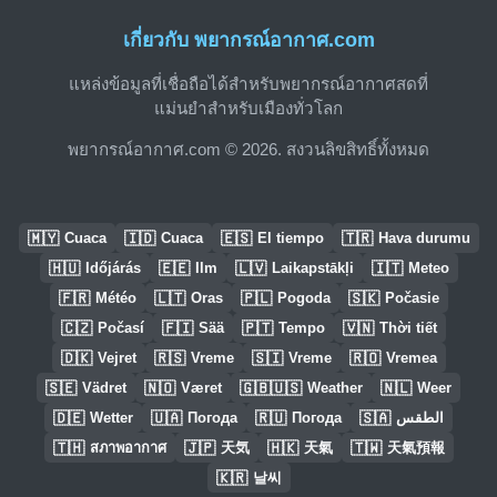
เกี่ยวกับ พยากรณ์อากาศ.com
แหล่งข้อมูลที่เชื่อถือได้สำหรับพยากรณ์อากาศสดที่
แม่นยำสำหรับเมืองทั่วโลก
พยากรณ์อากาศ.com © 2026. สงวนลิขสิทธิ์ทั้งหมด
🇲🇾
🇮🇩
🇪🇸
🇹🇷
Cuaca
Cuaca
El tiempo
Hava durumu
🇭🇺
🇪🇪
🇱🇻
🇮🇹
Időjárás
Ilm
Laikapstākļi
Meteo
🇫🇷
🇱🇹
🇵🇱
🇸🇰
Météo
Oras
Pogoda
Počasie
🇨🇿
🇫🇮
🇵🇹
🇻🇳
Počasí
Sää
Tempo
Thời tiết
🇩🇰
🇷🇸
🇸🇮
🇷🇴
Vejret
Vreme
Vreme
Vremea
🇸🇪
🇳🇴
🇬🇧🇺🇸
🇳🇱
Vädret
Været
Weather
Weer
🇩🇪
🇺🇦
🇷🇺
🇸🇦
Wetter
Погода
Погода
الطقس
🇹🇭
🇯🇵
🇭🇰
🇹🇼
สภาพอากาศ
天気
天氣
天氣預報
🇰🇷
날씨