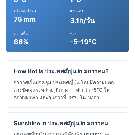
ปริมาณน้ำฝน
แสงแดด
75 mm
3.1h/วัน
ความชื้น
ช่วง
66%
-5–19°C
How Hot Is ประเทศญี่ปุ่น in มกราคม?
อากาศเย็นปกคลุม ประเทศญี่ปุ่น โดยมีความแตก
ต่างชัดเจนระหว่างภูมิภาค — ต่ำกว่า -5°C ใน
Asahikawa และอุ่นกว่าที่ 19°C ใน Naha
Sunshine in ประเทศญี่ปุ่น in มกราคม
ประเทศญี่ปุ่นในJanuaryมีท้องฟ้าผสมผสาน —