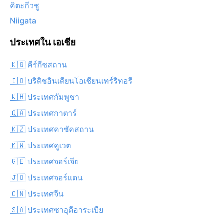
คิตะกีวชู
Niigata
ประเทศใน เอเชีย
🇰🇬 คีร์กีซสถาน
🇮🇴 บริติชอินเดียนโอเชียนเทร์ริทอรี
🇰🇭 ประเทศกัมพูชา
🇶🇦 ประเทศกาตาร์
🇰🇿 ประเทศคาซัคสถาน
🇰🇼 ประเทศคูเวต
🇬🇪 ประเทศจอร์เจีย
🇯🇴 ประเทศจอร์แดน
🇨🇳 ประเทศจีน
🇸🇦 ประเทศซาอุดีอาระเบีย