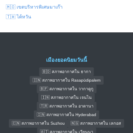
🇲🇴 เขตบริหารพิเศษมาเก๊า
🇹🇼 ไต้หวัน
เมืองยอดนิยมวันนี้
🇧🇩 สภาพอากาศใน ธากา
🇮🇳 สภาพอากาศใน Rasapūdipalem
🇧🇫 สภาพอากาศใน วากาดูกู
🇮🇳 สภาพอากาศใน เจนไน
🇹🇷 สภาพอากาศใน อาดานา
🇮🇳 สภาพอากาศใน Hyderabad
🇨🇳 สภาพอากาศใน Suzhou
🇳🇬 สภาพอากาศใน เลกอส
🇦🇹 สภาพอากาศใน เวียนนา