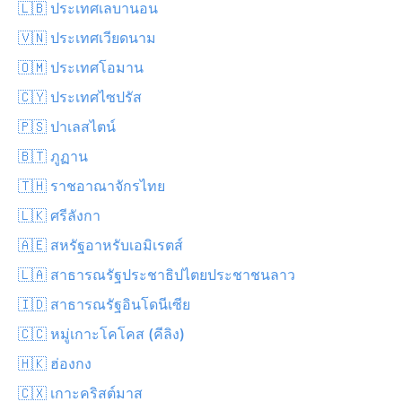
🇱🇧 ประเทศเลบานอน
🇻🇳 ประเทศเวียดนาม
🇴🇲 ประเทศโอมาน
🇨🇾 ประเทศไซปรัส
🇵🇸 ปาเลสไตน์
🇧🇹 ภูฏาน
🇹🇭 ราชอาณาจักรไทย
🇱🇰 ศรีลังกา
🇦🇪 สหรัฐอาหรับเอมิเรตส์
🇱🇦 สาธารณรัฐประชาธิปไตยประชาชนลาว
🇮🇩 สาธารณรัฐอินโดนีเซีย
🇨🇨 หมู่เกาะโคโคส (คีลิง)
🇭🇰 ฮ่องกง
🇨🇽 เกาะคริสต์มาส