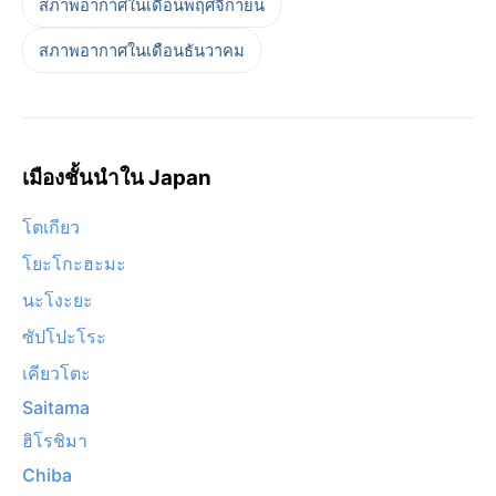
สภาพอากาศในเดือนพฤศจิกายน
สภาพอากาศในเดือนธันวาคม
เมืองชั้นนำใน Japan
โตเกียว
โยะโกะฮะมะ
นะโงะยะ
ซัปโปะโระ
เคียวโตะ
Saitama
ฮิโรชิมา
Chiba