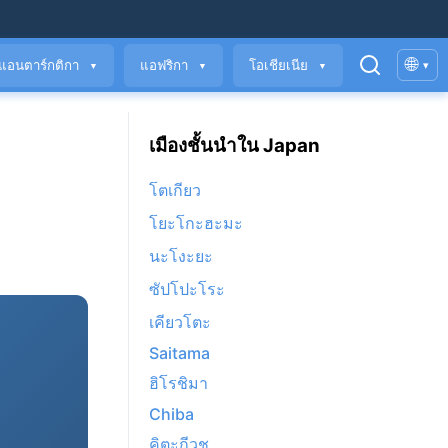
🌐
แอนตาร์กติกา
แอฟริกา
โอเชียเนีย
▾
▼
▼
▼
เมืองชั้นนำใน Japan
โตเกียว
โยะโกะฮะมะ
นะโงะยะ
ซัปโปะโระ
เคียวโตะ
Saitama
ฮิโรชิมา
Chiba
คิตะกีวชู