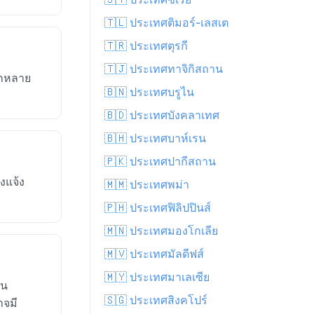
🇹🇱 ประเทศติมอร์-เลสเต
🇹🇷 ประเทศตุรกี
🇹🇯 ประเทศทาจิกิสถาน
อกหลาย
🇧🇳 ประเทศบรูไน
🇧🇩 ประเทศบังคลาเทศ
🇧🇭 ประเทศบาห์เรน
🇵🇰 ประเทศปากีสถาน
งแจ้ง
🇲🇲 ประเทศพม่า
🇵🇭 ประเทศฟิลิปปินส์
🇲🇳 ประเทศมองโกเลีย
🇲🇻 ประเทศมัลดีฟส์
🇲🇾 ประเทศมาเลเซีย
ใน
🇸🇬 ประเทศสิงคโปร์
าจมี