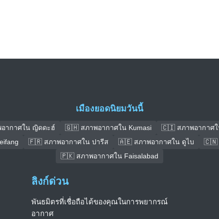
เมืองยอดนิยมวันนี้
พอากาศใน ญิดดะฮ์
🇬🇭 สภาพอากาศใน Kumasi
🇨🇮 สภาพอากาศใ
ifang
🇫🇷 สภาพอากาศใน ปารีส
🇦🇪 สภาพอากาศใน ดูไบ
🇨🇳
🇵🇰 สภาพอากาศใน Faisalabad
ลิงก์ด่วน
พันธมิตรที่เชื่อถือได้ของคุณในการพยากรณ์
อากาศ