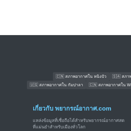
🇨🇳 สภาพอากาศใน หนิงปัว
🇸🇦 สภา
🇺🇬 สภาพอากาศใน กัมปาลา
🇨🇳 สภาพอากาศใน We
เกี่ยวกับ พยากรณ์อากาศ.com
แหล่งข้อมูลที่เชื่อถือได้สำหรับพยากรณ์อากาศสด
ที่แม่นยำสำหรับเมืองทั่วโลก