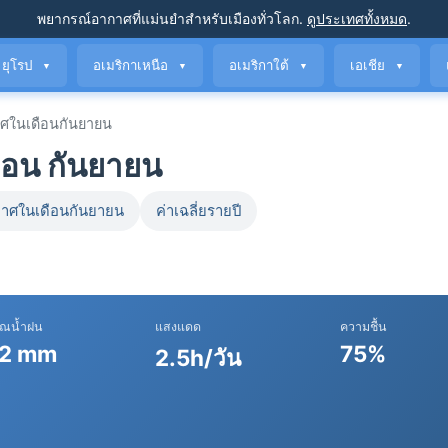
พยากรณ์อากาศที่แม่นยำ
สำหรับเมืองทั่วโลก
.
ดูประเทศทั้งหมด
.
ยุโรป
อเมริกาเหนือ
อเมริกาใต้
เอเชีย
▼
▼
▼
▼
ศในเดือนกันยายน
ือน กันยายน
าศในเดือนกันยายน
ค่าเฉลี่ยรายปี
าณน้ำฝน
แสงแดด
ความชื้น
2 mm
75%
2.5h/วัน