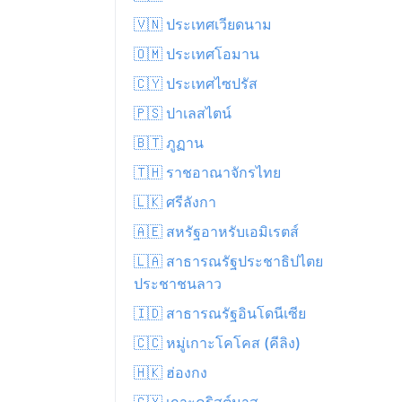
🇻🇳 ประเทศเวียดนาม
🇴🇲 ประเทศโอมาน
🇨🇾 ประเทศไซปรัส
🇵🇸 ปาเลสไตน์
🇧🇹 ภูฏาน
🇹🇭 ราชอาณาจักรไทย
🇱🇰 ศรีลังกา
🇦🇪 สหรัฐอาหรับเอมิเรตส์
🇱🇦 สาธารณรัฐประชาธิปไตย
ประชาชนลาว
🇮🇩 สาธารณรัฐอินโดนีเซีย
🇨🇨 หมู่เกาะโคโคส (คีลิง)
🇭🇰 ฮ่องกง