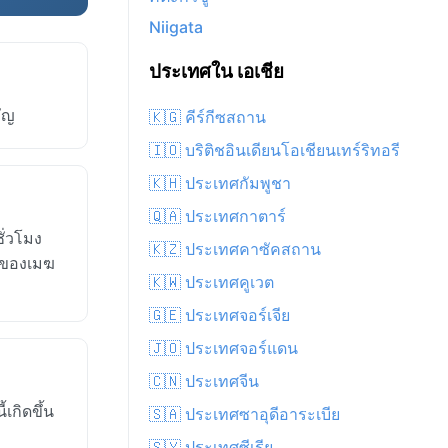
Niigata
ประเทศใน เอเชีย
คัญ
🇰🇬 คีร์กีซสถาน
🇮🇴 บริติชอินเดียนโอเชียนเทร์ริทอรี
🇰🇭 ประเทศกัมพูชา
🇶🇦 ประเทศกาตาร์
ั่วโมง
🇰🇿 ประเทศคาซัคสถาน
งของเมฆ
🇰🇼 ประเทศคูเวต
🇬🇪 ประเทศจอร์เจีย
🇯🇴 ประเทศจอร์แดน
🇨🇳 ประเทศจีน
เกิดขึ้น
🇸🇦 ประเทศซาอุดีอาระเบีย
🇸🇾 ประเทศซีเรีย