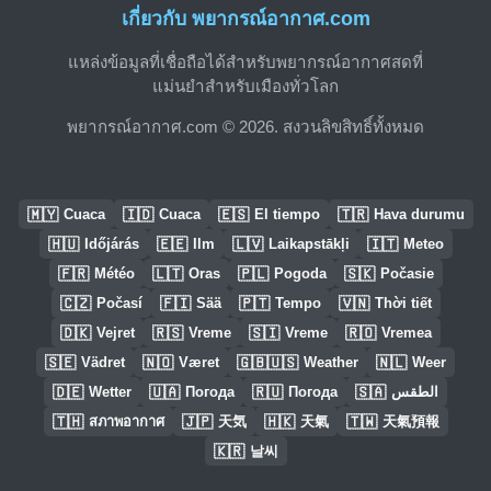
เกี่ยวกับ พยากรณ์อากาศ.com
แหล่งข้อมูลที่เชื่อถือได้สำหรับพยากรณ์อากาศสดที่
แม่นยำสำหรับเมืองทั่วโลก
พยากรณ์อากาศ.com © 2026. สงวนลิขสิทธิ์ทั้งหมด
🇲🇾
🇮🇩
🇪🇸
🇹🇷
Cuaca
Cuaca
El tiempo
Hava durumu
🇭🇺
🇪🇪
🇱🇻
🇮🇹
Időjárás
Ilm
Laikapstākļi
Meteo
🇫🇷
🇱🇹
🇵🇱
🇸🇰
Météo
Oras
Pogoda
Počasie
🇨🇿
🇫🇮
🇵🇹
🇻🇳
Počasí
Sää
Tempo
Thời tiết
🇩🇰
🇷🇸
🇸🇮
🇷🇴
Vejret
Vreme
Vreme
Vremea
🇸🇪
🇳🇴
🇬🇧🇺🇸
🇳🇱
Vädret
Været
Weather
Weer
🇩🇪
🇺🇦
🇷🇺
🇸🇦
Wetter
Погода
Погода
الطقس
🇹🇭
🇯🇵
🇭🇰
🇹🇼
สภาพอากาศ
天気
天氣
天氣預報
🇰🇷
날씨