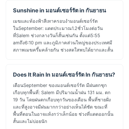
Sunshine in มอนต์เซอร์รัต in กันยายน
เมฆและท้องฟ้าสีเทาครอบงำมอนต์เซอร์รัต
ในSeptember: แดดประมาณ1.2ชั่วโมงต่อวัน
ที่Salem ช่วงกลางวันก็สั้นเช่นกัน ตั้งแต่5:55
amถึง6:10 pm และภูมิภาคส่วนใหญ่ของประเทศมี
สภาพเมฆครึ้มคล้ายกัน ช่วงสดใสพบได้ยากและสั้น
Does It Rain In มอนต์เซอร์รัต In กันยายน?
เดือนSeptember ของมอนต์เซอร์รัต มีฝนตกชุก
เกือบทุกพื้นที่: Salem มีปริมาณน้ำฝน 131 มม. ตก
19 วัน โดยฝนตกเกือบทุกวันของเดือน พื้นที่ชายฝั่ง
และที่สูงอาจมีฝนมากกว่าอย่างเห็นได้ชัด ขณะที่
พื้นที่ตอนในอาจแห้งกว่าเล็กน้อย ช่วงที่แดดออกนั้น
สั้นและไม่บ่อยนัก