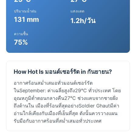
ปริมาณน้ำฝน
แสงแดด
131 mm
1.2h/วัน
ความชื้น
75%
How Hot Is มอนต์เซอร์รัต in กันยายน?
อากาศร้อนสม่ำเสมอทั่วมอนต์เซอร์รัต
ในSeptember: ค่าเฉลี่ยสูงถึง29°C ทั่วประเทศ โดย
อุณหภูมิต่ำตอนกลางคืน27°C ช่วงแคบจากชายฝั่ง
ถึงด้านใน เมืองที่ร้อนที่สุดอย่างSoldier Ghautมีค่า
อ่านใกล้เคียงกับเมืองที่เย็นที่สุด ดังนั้นควรวางแผน
รับมือกับอากาศร้อนที่สม่ำเสมอทั่วประเทศ