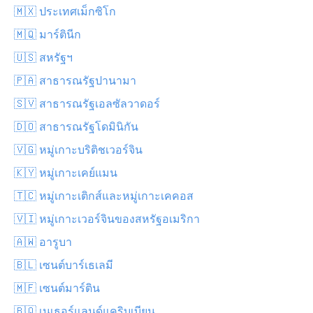
🇲🇽 ประเทศเม็กซิโก
🇲🇶 มาร์ตินีก
🇺🇸 สหรัฐฯ
🇵🇦 สาธารณรัฐปานามา
🇸🇻 สาธารณรัฐเอลซัลวาดอร์
🇩🇴 สาธารณรัฐโดมินิกัน
🇻🇬 หมู่เกาะบริติชเวอร์จิน
🇰🇾 หมู่เกาะเคย์แมน
🇹🇨 หมู่เกาะเติกส์และหมู่เกาะเคคอส
🇻🇮 หมู่เกาะเวอร์จินของสหรัฐอเมริกา
🇦🇼 อารูบา
🇧🇱 เซนต์บาร์เธเลมี
🇲🇫 เซนต์มาร์ติน
🇧🇶 เนเธอร์แลนด์แคริบเบียน