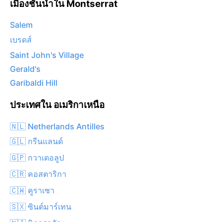
เมืองชั้นนำใน Montserrat
Salem
เบรดส์
Saint John's Village
Gerald's
Garibaldi Hill
ประเทศใน อเมริกาเหนือ
🇳🇱 Netherlands Antilles
🇬🇱 กรีนแลนด์
🇬🇵 กวาเดอลูป
🇨🇷 คอสตาริกา
🇨🇼 คูราเซา
🇸🇽 ซินต์มาร์เทน