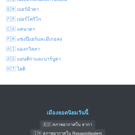
🇧🇲 เบอร์มิวดา
🇵🇷 เปอร์โตริโก
🇨🇦 แคนาดา
🇵🇲 แซงปีแยร์และมีเกอลง
🇦🇮 แองกวิลลา
🇦🇬 แอนติกาและบาร์บูดา
🇭🇹 ไฮติ
เมืองยอดนิยมวันนี้
🇧🇩 สภาพอากาศใน ธากา
🇮🇳 สภาพอากาศใน Rasapūdipalem