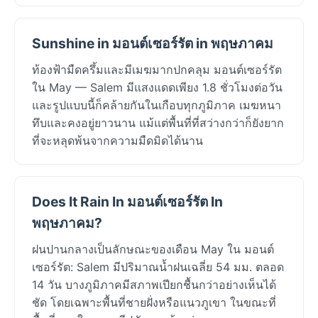
Sunshine in มอนต์เซอร์รัต in พฤษภาคม
ท้องฟ้ามืดครึ้มและมีเมฆมากปกคลุม มอนต์เซอร์รัต
ใน May — Salem มีแสงแดดเพียง 1.8 ชั่วโมงต่อวัน
และรูปแบบนี้ก็คล้ายกันในเกือบทุกภูมิภาค เมฆหนา
ทึบและคงอยู่ยาวนาน แม้แต่พื้นที่ที่สว่างกว่าก็ยังยาก
ที่จะหลุดพ้นจากความมืดมิดได้นาน
Does It Rain In มอนต์เซอร์รัต In
พฤษภาคม?
ฝนปานกลางเป็นลักษณะของเดือน May ใน มอนต์
เซอร์รัต: Salem มีปริมาณน้ำฝนเฉลี่ย 54 มม. ตลอด
14 วัน บางภูมิภาคมีสภาพเปียกชื้นกว่าอย่างเห็นได้
ชัด โดยเฉพาะพื้นที่ชายฝั่งหรือแนวภูเขา ในขณะที่