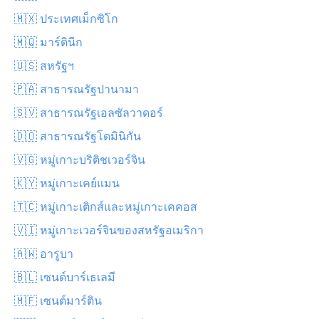
🇲🇽 ประเทศเม็กซิโก
🇲🇶 มาร์ตินีก
🇺🇸 สหรัฐฯ
🇵🇦 สาธารณรัฐปานามา
🇸🇻 สาธารณรัฐเอลซัลวาดอร์
🇩🇴 สาธารณรัฐโดมินิกัน
🇻🇬 หมู่เกาะบริติชเวอร์จิน
🇰🇾 หมู่เกาะเคย์แมน
🇹🇨 หมู่เกาะเติกส์และหมู่เกาะเคคอส
🇻🇮 หมู่เกาะเวอร์จินของสหรัฐอเมริกา
🇦🇼 อารูบา
🇧🇱 เซนต์บาร์เธเลมี
🇲🇫 เซนต์มาร์ติน