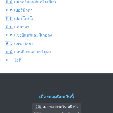
🇧🇶 เนเธอร์แลนด์แคริบเบียน
🇧🇲 เบอร์มิวดา
🇵🇷 เปอร์โตริโก
🇨🇦 แคนาดา
🇵🇲 แซงปีแยร์และมีเกอลง
🇦🇮 แองกวิลลา
🇦🇬 แอนติกาและบาร์บูดา
🇭🇹 ไฮติ
เมืองยอดนิยมวันนี้
🇨🇳 สภาพอากาศใน หนิงปัว