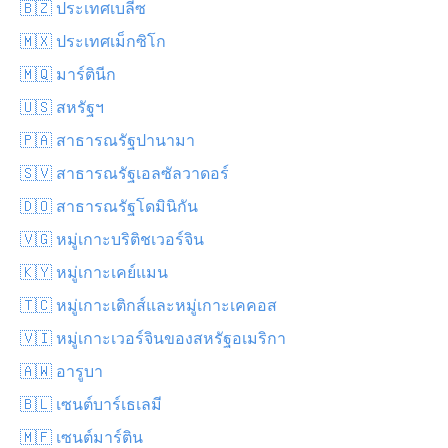
🇧🇿 ประเทศเบลีซ
🇲🇽 ประเทศเม็กซิโก
🇲🇶 มาร์ตินีก
🇺🇸 สหรัฐฯ
🇵🇦 สาธารณรัฐปานามา
🇸🇻 สาธารณรัฐเอลซัลวาดอร์
🇩🇴 สาธารณรัฐโดมินิกัน
🇻🇬 หมู่เกาะบริติชเวอร์จิน
🇰🇾 หมู่เกาะเคย์แมน
🇹🇨 หมู่เกาะเติกส์และหมู่เกาะเคคอส
🇻🇮 หมู่เกาะเวอร์จินของสหรัฐอเมริกา
🇦🇼 อารูบา
🇧🇱 เซนต์บาร์เธเลมี
🇲🇫 เซนต์มาร์ติน