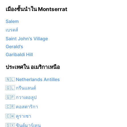
เมืองชั้นนำใน Montserrat
Salem
เบรดส์
Saint John's Village
Gerald's
Garibaldi Hill
ประเทศใน อเมริกาเหนือ
🇳🇱 Netherlands Antilles
🇬🇱 กรีนแลนด์
🇬🇵 กวาเดอลูป
🇨🇷 คอสตาริกา
🇨🇼 คูราเซา
🇸🇽 ซินต์มาร์เทน