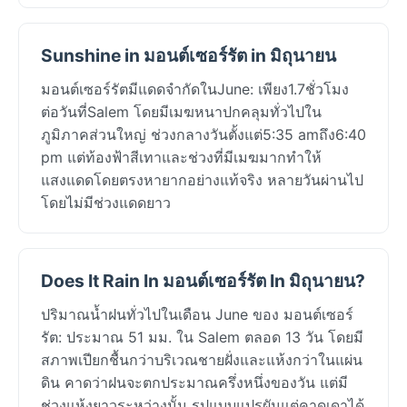
Sunshine in มอนต์เซอร์รัต in มิถุนายน
มอนต์เซอร์รัตมีแดดจำกัดในJune: เพียง1.7ชั่วโมง
ต่อวันที่Salem โดยมีเมฆหนาปกคลุมทั่วไปใน
ภูมิภาคส่วนใหญ่ ช่วงกลางวันตั้งแต่5:35 amถึง6:40
pm แต่ท้องฟ้าสีเทาและช่วงที่มีเมฆมากทำให้
แสงแดดโดยตรงหายากอย่างแท้จริง หลายวันผ่านไป
โดยไม่มีช่วงแดดยาว
Does It Rain In มอนต์เซอร์รัต In มิถุนายน?
ปริมาณน้ำฝนทั่วไปในเดือน June ของ มอนต์เซอร์
รัต: ประมาณ 51 มม. ใน Salem ตลอด 13 วัน โดยมี
สภาพเปียกชื้นกว่าบริเวณชายฝั่งและแห้งกว่าในแผ่น
ดิน คาดว่าฝนจะตกประมาณครึ่งหนึ่งของวัน แต่มี
ช่วงแห้งยาวระหว่างนั้น รูปแบบแปรผันแต่คาดเดาได้