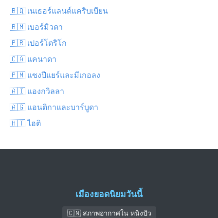
🇧🇶 เนเธอร์แลนด์แคริบเบียน
🇧🇲 เบอร์มิวดา
🇵🇷 เปอร์โตริโก
🇨🇦 แคนาดา
🇵🇲 แซงปีแยร์และมีเกอลง
🇦🇮 แองกวิลลา
🇦🇬 แอนติกาและบาร์บูดา
🇭🇹 ไฮติ
เมืองยอดนิยมวันนี้
🇨🇳 สภาพอากาศใน หนิงปัว