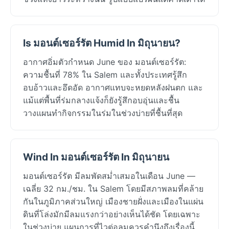
Is มอนต์เซอร์รัต Humid In มิถุนายน?
อากาศอิ่มตัวกำหนด June ของ มอนต์เซอร์รัต:
ความชื้นที่ 78% ใน Salem และทั้งประเทศรู้สึก
อบอ้าวและอึดอัด อากาศแทบจะหยดหลังฝนตก และ
แม้แต่พื้นที่ร่มกลางแจ้งก็ยังรู้สึกอบอุ่นและชื้น
วางแผนทำกิจกรรมในร่มในช่วงบ่ายที่ชื้นที่สุด
Wind In มอนต์เซอร์รัต In มิถุนายน
มอนต์เซอร์รัต มีลมพัดสม่ำเสมอในเดือน June —
เฉลี่ย 32 กม./ชม. ใน Salem โดยมีสภาพลมที่คล้าย
กันในภูมิภาคส่วนใหญ่ เมืองชายฝั่งและเมืองในแผ่น
ดินที่โล่งมักมีลมแรงกว่าอย่างเห็นได้ชัด โดยเฉพาะ
ในช่วงบ่าย แผนการที่ไวต่อลมควรคำนึงถึงเรื่องนี้