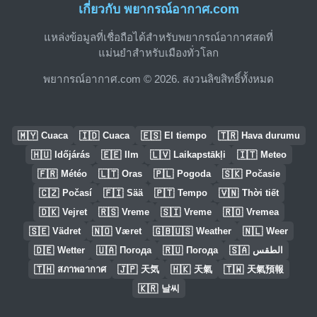
เกี่ยวกับ พยากรณ์อากาศ.com
แหล่งข้อมูลที่เชื่อถือได้สำหรับพยากรณ์อากาศสดที่
แม่นยำสำหรับเมืองทั่วโลก
พยากรณ์อากาศ.com © 2026. สงวนลิขสิทธิ์ทั้งหมด
🇲🇾
🇮🇩
🇪🇸
🇹🇷
Cuaca
Cuaca
El tiempo
Hava durumu
🇭🇺
🇪🇪
🇱🇻
🇮🇹
Időjárás
Ilm
Laikapstākļi
Meteo
🇫🇷
🇱🇹
🇵🇱
🇸🇰
Météo
Oras
Pogoda
Počasie
🇨🇿
🇫🇮
🇵🇹
🇻🇳
Počasí
Sää
Tempo
Thời tiết
🇩🇰
🇷🇸
🇸🇮
🇷🇴
Vejret
Vreme
Vreme
Vremea
🇸🇪
🇳🇴
🇬🇧🇺🇸
🇳🇱
Vädret
Været
Weather
Weer
🇩🇪
🇺🇦
🇷🇺
🇸🇦
Wetter
Погода
Погода
الطقس
🇹🇭
🇯🇵
🇭🇰
🇹🇼
สภาพอากาศ
天気
天氣
天氣預報
🇰🇷
날씨