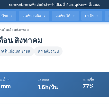
พยากรณ์อากาศที่แม่นยำ
สำหรับเมืองทั่วโลก
.
ดูประเทศทั้งหมด
.
ยุโรป
อเมริกาเหนือ
อเมริกาใต้
เอเชีย
▼
▼
▼
▼
าศในเดือนสิงหาคม
ดือน สิงหาคม
าศในเดือนกันยายน
ค่าเฉลี่ยรายปี
าณน้ำฝน
แสงแดด
ความชื้น
 mm
77%
1.6h/วัน