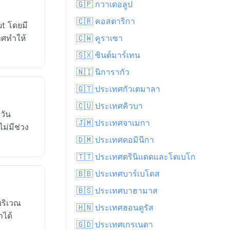
🇬🇵 กวาเดอลูป
🇨🇷 คอสตาริกา
ut โดยมี
ทศทำให้
🇨🇼 คูราเซา
🇸🇽 ซินต์มาร์เทน
🇳🇮 นิการากัว
🇬🇹 ประเทศกัวเตมาลา
🇨🇺 ประเทศคิวบา
วัน
🇯🇲 ประเทศจาเมกา
ม่มีช่วง
🇩🇲 ประเทศดอมินีกา
🇹🇹 ประเทศตรินิแดดและโตเบโก
🇧🇧 ประเทศบาร์เบโดส
🇧🇸 ประเทศบาฮามาส
บริเวณ
🇭🇳 ประเทศฮอนดูรัส
าได้
🇬🇩 ประเทศเกรเนดา