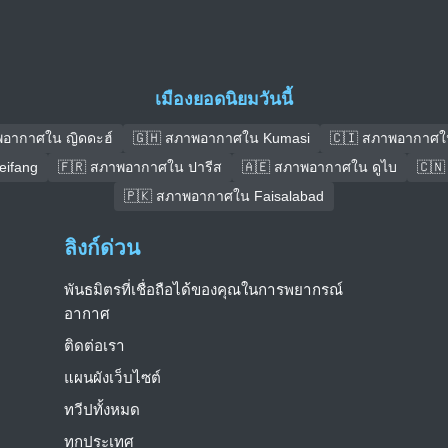
เมืองยอดนิยมวันนี้
พอากาศใน ญิดดะฮ์
🇬🇭 สภาพอากาศใน Kumasi
🇨🇮 สภาพอากาศใ
ifang
🇫🇷 สภาพอากาศใน ปารีส
🇦🇪 สภาพอากาศใน ดูไบ
🇨🇳
🇵🇰 สภาพอากาศใน Faisalabad
ลิงก์ด่วน
พันธมิตรที่เชื่อถือได้ของคุณในการพยากรณ์
อากาศ
ติดต่อเรา
แผนผังเว็บไซต์
ทวีปทั้งหมด
ทุกประเทศ