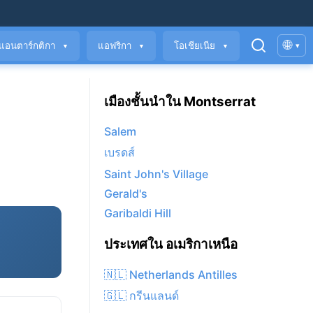
🌐
แอนตาร์กติกา
แอฟริกา
โอเชียเนีย
▾
▼
▼
▼
เมืองชั้นนำใน Montserrat
Salem
เบรดส์
Saint John's Village
Gerald's
Garibaldi Hill
ประเทศใน อเมริกาเหนือ
🇳🇱 Netherlands Antilles
🇬🇱 กรีนแลนด์