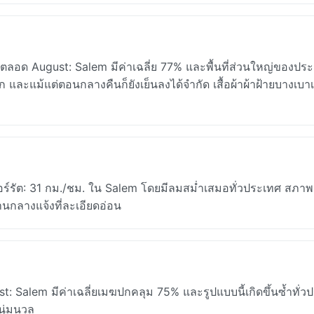
ตลอด August: Salem มีค่าเฉลี่ย 77% และพื้นที่ส่วนใหญ่ของประ
มาก และแม้แต่ตอนกลางคืนก็ยังเย็นลงได้จำกัด เสื้อผ้าผ้าฝ้ายบางเบาเป
ซอร์รัต: 31 กม./ชม. ใน Salem โดยมีลมสม่ำเสมอทั่วประเทศ สภ
กลางแจ้งที่ละเอียดอ่อน
 Salem มีค่าเฉลี่ยเมฆปกคลุม 75% และรูปแบบนี้เกิดขึ้นซ้ำทั่ว
นุ่มนวล