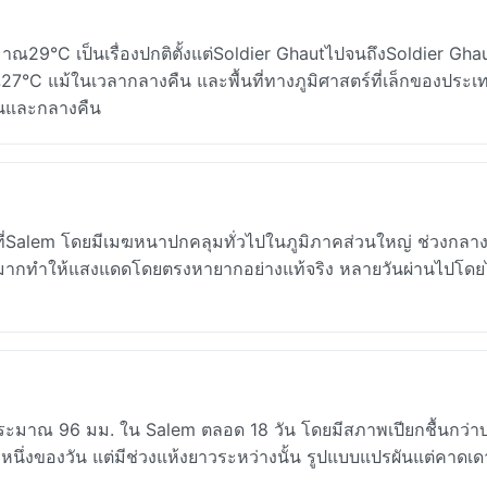
ณ29°C เป็นเรื่องปกติตั้งแต่Soldier GhautไปจนถึงSoldier Gha
27°C แม้ในเวลากลางคืน และพื้นที่ทางภูมิศาสตร์ที่เล็กของประเ
ันและกลางคืน
นที่Salem โดยมีเมฆหนาปกคลุมทั่วไปในภูมิภาคส่วนใหญ่ ช่วงกลาง
เมฆมากทำให้แสงแดดโดยตรงหายากอย่างแท้จริง หลายวันผ่านไปโดยไ
ประมาณ 96 มม. ใน Salem ตลอด 18 วัน โดยมีสภาพเปียกชื้นกว่า
นึ่งของวัน แต่มีช่วงแห้งยาวระหว่างนั้น รูปแบบแปรผันแต่คาดเด