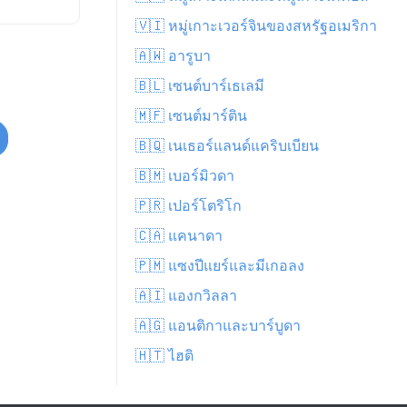
🇻🇮 หมู่เกาะเวอร์จินของสหรัฐอเมริกา
🇦🇼 อารูบา
🇧🇱 เซนต์บาร์เธเลมี
🇲🇫 เซนต์มาร์ติน
🇧🇶 เนเธอร์แลนด์แคริบเบียน
🇧🇲 เบอร์มิวดา
🇵🇷 เปอร์โตริโก
🇨🇦 แคนาดา
🇵🇲 แซงปีแยร์และมีเกอลง
🇦🇮 แองกวิลลา
🇦🇬 แอนติกาและบาร์บูดา
🇭🇹 ไฮติ