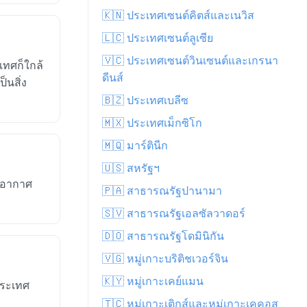
🇰🇳 ประเทศเซนต์คิตส์และเนวิส
🇱🇨 ประเทศเซนต์ลูเซีย
🇻🇨 ประเทศเซนต์วินเซนต์และเกรนา
เทศก็ใกล้
ดีนส์
็นสิ่ง
🇧🇿 ประเทศเบลีซ
🇲🇽 ประเทศเม็กซิโก
🇲🇶 มาร์ตินีก
🇺🇸 สหรัฐฯ
าพอากาศ
🇵🇦 สาธารณรัฐปานามา
🇸🇻 สาธารณรัฐเอลซัลวาดอร์
🇩🇴 สาธารณรัฐโดมินิกัน
🇻🇬 หมู่เกาะบริติชเวอร์จิน
🇰🇾 หมู่เกาะเคย์แมน
ประเทศ
🇹🇨 หมู่เกาะเติกส์และหมู่เกาะเคคอส