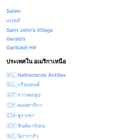
Salem
เบรดส์
Saint John's Village
Gerald's
Garibaldi Hill
ประเทศใน อเมริกาเหนือ
🇳🇱 Netherlands Antilles
🇬🇱 กรีนแลนด์
🇬🇵 กวาเดอลูป
🇨🇷 คอสตาริกา
🇨🇼 คูราเซา
🇸🇽 ซินต์มาร์เทน
🇳🇮 นิการากัว