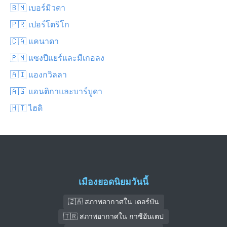
🇧🇲 เบอร์มิวดา
🇵🇷 เปอร์โตริโก
🇨🇦 แคนาดา
🇵🇲 แซงปีแยร์และมีเกอลง
🇦🇮 แองกวิลลา
🇦🇬 แอนติกาและบาร์บูดา
🇭🇹 ไฮติ
เมืองยอดนิยมวันนี้
🇿🇦 สภาพอากาศใน เดอร์บัน
🇹🇷 สภาพอากาศใน กาซีอันเตป