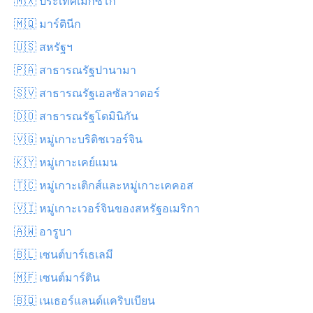
🇲🇽 ประเทศเม็กซิโก
🇲🇶 มาร์ตินีก
🇺🇸 สหรัฐฯ
🇵🇦 สาธารณรัฐปานามา
🇸🇻 สาธารณรัฐเอลซัลวาดอร์
🇩🇴 สาธารณรัฐโดมินิกัน
🇻🇬 หมู่เกาะบริติชเวอร์จิน
🇰🇾 หมู่เกาะเคย์แมน
🇹🇨 หมู่เกาะเติกส์และหมู่เกาะเคคอส
🇻🇮 หมู่เกาะเวอร์จินของสหรัฐอเมริกา
🇦🇼 อารูบา
🇧🇱 เซนต์บาร์เธเลมี
🇲🇫 เซนต์มาร์ติน
🇧🇶 เนเธอร์แลนด์แคริบเบียน