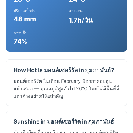
ปริมาณน้ำฝน
แสงแดด
48 mm
1.7h/วัน
ความชื้น
74%
How Hot Is มอนต์เซอร์รัต in กุมภาพันธ์?
มอนต์เซอร์รัต ในเดือน February มีอากาศอบอุ่น
สม่ำเสมอ — อุณหภูมิสูงทั่วไป 26°C โดยไม่มีพื้นที่ที่
แตกต่างอย่างมีนัยสำคัญ
Sunshine in มอนต์เซอร์รัต in กุมภาพันธ์
ท้องฟ้ามืดครึ้มและมีเมฆมากปกคลุม มอนต์เซอร์รัต