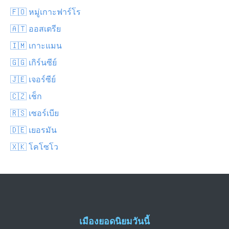
🇫🇴 หมู่เกาะฟาร์โร
🇦🇹 ออสเตรีย
🇮🇲 เกาะแมน
🇬🇬 เกิร์นซีย์
🇯🇪 เจอร์ซีย์
🇨🇿 เช็ก
🇷🇸 เซอร์เบีย
🇩🇪 เยอรมัน
🇽🇰 โคโซโว
เมืองยอดนิยมวันนี้