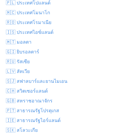
🇵🇱 ประเทศโปแลนด์
🇲🇨 ประเทศโมนาโก
🇷🇴 ประเทศโรมาเนีย
🇮🇸 ประเทศไอซ์แลนด์
🇲🇹 มอลตา
🇬🇮 ยิบรอลตาร์
🇷🇺 รัสเซีย
🇱🇻 ลัทเวีย
🇸🇯 สฟาลบาร์และยานไมเอน
🇨🇭 สวิตเซอร์แลนด์
🇬🇧 สหราชอาณาจักร
🇵🇹 สาธารณรัฐโปรตุเกส
🇮🇪 สาธารณรัฐไอร์แลนด์
🇸🇰 สโลวะเกีย