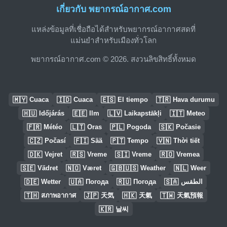
เกี่ยวกับ พยากรณ์อากาศ.com
แหล่งข้อมูลที่เชื่อถือได้สำหรับพยากรณ์อากาศสดที่
แม่นยำสำหรับเมืองทั่วโลก
พยากรณ์อากาศ.com © 2026. สงวนลิขสิทธิ์ทั้งหมด
🇲🇾
🇮🇩
🇪🇸
🇹🇷
Cuaca
Cuaca
El tiempo
Hava durumu
🇭🇺
🇪🇪
🇱🇻
🇮🇹
Időjárás
Ilm
Laikapstākļi
Meteo
🇫🇷
🇱🇹
🇵🇱
🇸🇰
Météo
Oras
Pogoda
Počasie
🇨🇿
🇫🇮
🇵🇹
🇻🇳
Počasí
Sää
Tempo
Thời tiết
🇩🇰
🇷🇸
🇸🇮
🇷🇴
Vejret
Vreme
Vreme
Vremea
🇸🇪
🇳🇴
🇬🇧🇺🇸
🇳🇱
Vädret
Været
Weather
Weer
🇩🇪
🇺🇦
🇷🇺
🇸🇦
Wetter
Погода
Погода
الطقس
🇹🇭
🇯🇵
🇭🇰
🇹🇼
สภาพอากาศ
天気
天氣
天氣預報
🇰🇷
날씨