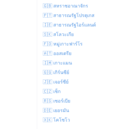
🇬🇧 สหราชอาณาจักร
🇵🇹 สาธารณรัฐโปรตุเกส
🇮🇪 สาธารณรัฐไอร์แลนด์
🇸🇰 สโลวะเกีย
🇫🇴 หมู่เกาะฟาร์โร
🇦🇹 ออสเตรีย
🇮🇲 เกาะแมน
🇬🇬 เกิร์นซีย์
🇯🇪 เจอร์ซีย์
🇨🇿 เช็ก
🇷🇸 เซอร์เบีย
🇩🇪 เยอรมัน
🇽🇰 โคโซโว