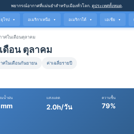
พยากรณ์อากาศที่แม่นยำ
สำหรับเมืองทั่วโลก
.
ดูประเทศทั้งหมด
.
ยุโรป
อเมริกาเหนือ
อเมริกาใต้
เอเชีย
▼
▼
▼
▼
กาศในเดือนตุลาคม
เดือน ตุลาคม
าศในเดือนกันยายน
ค่าเฉลี่ยรายปี
าณน้ำฝน
แสงแดด
ความชื้น
 mm
79%
2.0h/วัน