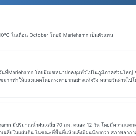
ี่ย 10°C ในเดือน October โดยมี Mariehamn เป็นตัวแทน
่อวันที่Mariehamn โดยมีเมฆหนาปกคลุมทั่วไปในภูมิภาคส่วนใหญ่ 
่มีเมฆมากทำให้แสงแดดโดยตรงหายากอย่างแท้จริง หลายวันผ่านไปโด
hamn มีปริมาณน้ำฝนเฉลี่ย 70 มม. ตลอด 12 วัน โดยมีความแตก
่าเฉลี่ยในแผ่นดิน ในขณะที่พื้นที่แห้งแล้งมีฝนน้อยกว่า สภาพอากา