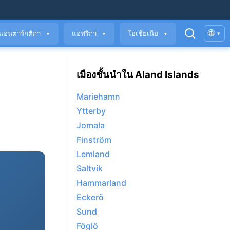
🌐
แอนตาร์กติกา
แอฟริกา
โอเชียเนีย
▾
▼
▼
▼
เมืองชั้นนำใน Aland Islands
Mariehamn
Ytterby
Jomala
Finström
Lemland
Saltvik
Hammarland
Eckerö
Sund
Föglö