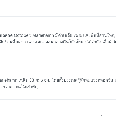
อนตลอด October: Mariehamn มีค่าเฉลี่ย 79% และพื้นที่ส่วนใหญ
้สึกร้อนขึ้นมาก และแม้แต่ตอนกลางคืนก็ยังเย็นลงได้จำกัด เสื้อผ้าผ
riehamn เฉลี่ย 33 กม./ชม. โดยทั้งประเทศรู้สึกลมแรงตลอดวัน 
แรงกว่าอย่างมีนัยสำคัญ