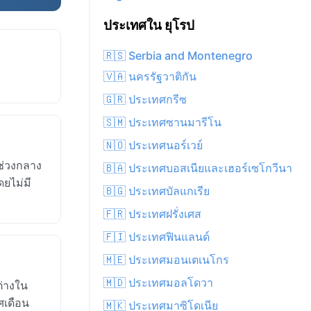
ประเทศใน ยุโรป
🇷🇸 Serbia and Montenegro
🇻🇦 นครรัฐวาติกัน
🇬🇷 ประเทศกรีซ
🇸🇲 ประเทศซานมารีโน
🇳🇴 ประเทศนอร์เวย์
ช่วงกลาง
🇧🇦 ประเทศบอสเนียและเฮอร์เซโกวีนา
ยไม่มี
🇧🇬 ประเทศบัลแกเรีย
🇫🇷 ประเทศฝรั่งเศส
🇫🇮 ประเทศฟินแลนด์
🇲🇪 ประเทศมอนเตเนโกร
🇲🇩 ประเทศมอลโดวา
ต่างใน
ศเดือน
🇲🇰 ประเทศมาซิโดเนีย