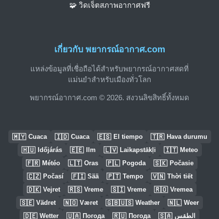
🧩 วิดเจ็ตสภาพอากาศฟรี
เกี่ยวกับ พยากรณ์อากาศ.com
แหล่งข้อมูลที่เชื่อถือได้สำหรับพยากรณ์อากาศสดที่
แม่นยำสำหรับเมืองทั่วโลก
พยากรณ์อากาศ.com © 2026. สงวนลิขสิทธิ์ทั้งหมด
🇲🇾
🇮🇩
🇪🇸
🇹🇷
Cuaca
Cuaca
El tiempo
Hava durumu
🇭🇺
🇪🇪
🇱🇻
🇮🇹
Időjárás
Ilm
Laikapstākļi
Meteo
🇫🇷
🇱🇹
🇵🇱
🇸🇰
Météo
Oras
Pogoda
Počasie
🇨🇿
🇫🇮
🇵🇹
🇻🇳
Počasí
Sää
Tempo
Thời tiết
🇩🇰
🇷🇸
🇸🇮
🇷🇴
Vejret
Vreme
Vreme
Vremea
🇸🇪
🇳🇴
🇬🇧🇺🇸
🇳🇱
Vädret
Været
Weather
Weer
🇩🇪
🇺🇦
🇷🇺
🇸🇦
Wetter
Погода
Погода
الطقس