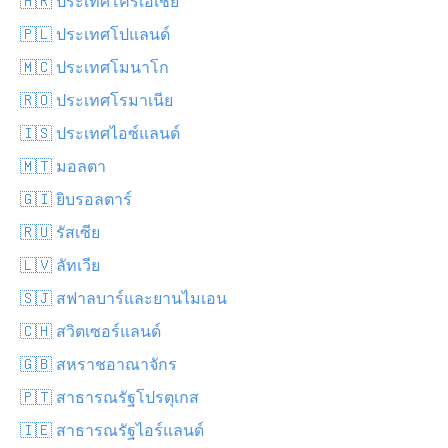
🇭🇷 ประเทศโครเอเชีย
🇵🇱 ประเทศโปแลนด์
🇲🇨 ประเทศโมนาโก
🇷🇴 ประเทศโรมาเนีย
🇮🇸 ประเทศไอซ์แลนด์
🇲🇹 มอลตา
🇬🇮 ยิบรอลตาร์
🇷🇺 รัสเซีย
🇱🇻 ลัทเวีย
🇸🇯 สฟาลบาร์และยานไมเอน
🇨🇭 สวิตเซอร์แลนด์
🇬🇧 สหราชอาณาจักร
🇵🇹 สาธารณรัฐโปรตุเกส
🇮🇪 สาธารณรัฐไอร์แลนด์