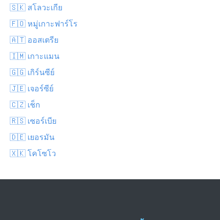
🇸🇰 สโลวะเกีย
🇫🇴 หมู่เกาะฟาร์โร
🇦🇹 ออสเตรีย
🇮🇲 เกาะแมน
🇬🇬 เกิร์นซีย์
🇯🇪 เจอร์ซีย์
🇨🇿 เช็ก
🇷🇸 เซอร์เบีย
🇩🇪 เยอรมัน
🇽🇰 โคโซโว