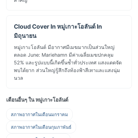
Cloud Cover In หมู่เกาะโอลันด์ In
มิถุนายน
หมู่เกาะโอลันด์ มีอากาศมีเมฆมากเป็นส่วนใหญ่
ตลอด June: Mariehamn มีค่าเฉลี่ยเมฆปกคลุม
52% และรูปแบบนี้เกิดขึ้นซ้ำทั่วประเทศ แสงแดดจัด
พบได้ยาก ส่วนใหญ่รู้สึกถึงท้องฟ้าสีเทาและแสงนุ่ม
นวล
เดือนอื่นๆ ใน หมู่เกาะโอลันด์
สภาพอากาศในเดือนมกราคม
สภาพอากาศในเดือนกุมภาพันธ์