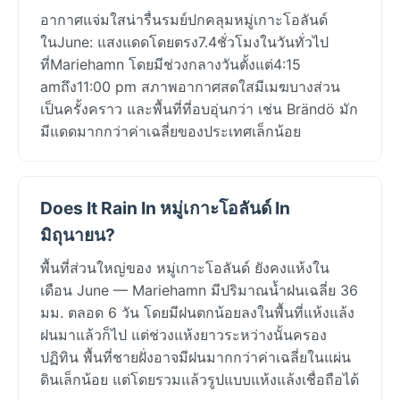
อากาศแจ่มใสน่ารื่นรมย์ปกคลุมหมู่เกาะโอลันด์
ในJune: แสงแดดโดยตรง7.4ชั่วโมงในวันทั่วไป
ที่Mariehamn โดยมีช่วงกลางวันตั้งแต่4:15
amถึง11:00 pm สภาพอากาศสดใสมีเมฆบางส่วน
เป็นครั้งคราว และพื้นที่ที่อบอุ่นกว่า เช่น Brändö มัก
มีแดดมากกว่าค่าเฉลี่ยของประเทศเล็กน้อย
Does It Rain In หมู่เกาะโอลันด์ In
มิถุนายน?
พื้นที่ส่วนใหญ่ของ หมู่เกาะโอลันด์ ยังคงแห้งใน
เดือน June — Mariehamn มีปริมาณน้ำฝนเฉลี่ย 36
มม. ตลอด 6 วัน โดยมีฝนตกน้อยลงในพื้นที่แห้งแล้ง
ฝนมาแล้วก็ไป แต่ช่วงแห้งยาวระหว่างนั้นครอง
ปฏิทิน พื้นที่ชายฝั่งอาจมีฝนมากกว่าค่าเฉลี่ยในแผ่น
ดินเล็กน้อย แต่โดยรวมแล้วรูปแบบแห้งแล้งเชื่อถือได้