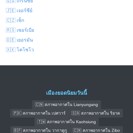
🇬🇬 เกิร์นซีย์
🇯🇪 เจอร์ซีย์
🇨🇿 เช็ก
🇷🇸 เซอร์เบีย
🇩🇪 เยอรมัน
🇽🇰 โคโซโว
เมืองยอดนิยมวันนี้
🇨🇳 สภาพอากาศใน Lianyungang
🇵🇰 สภาพอากาศใน เปศวาร์
🇸🇦 สภาพอากาศใน ริยาด
🇹🇼 สภาพอากาศใน Kaohsiung
🇧🇫 สภาพอากาศใน วากาดูกู
🇨🇳 สภาพอากาศใน Zibo