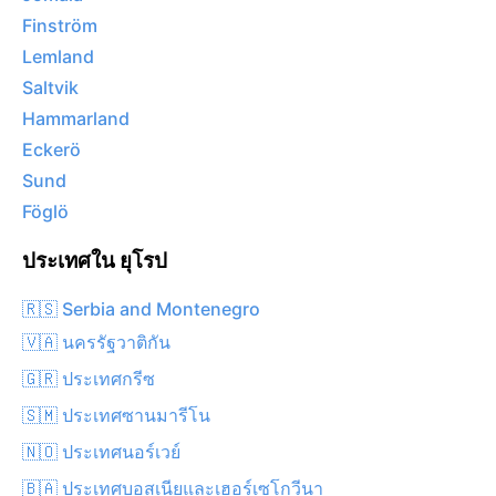
Finström
Lemland
Saltvik
Hammarland
Eckerö
Sund
Föglö
ประเทศใน ยุโรป
🇷🇸 Serbia and Montenegro
🇻🇦 นครรัฐวาติกัน
🇬🇷 ประเทศกรีซ
🇸🇲 ประเทศซานมารีโน
🇳🇴 ประเทศนอร์เวย์
🇧🇦 ประเทศบอสเนียและเฮอร์เซโกวีนา