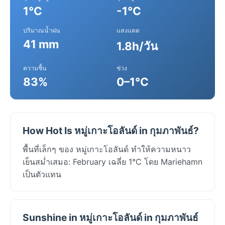
1°C
-1°C
ปริมาณน้ำฝน
แสงแดด
41 mm
1.8h/วัน
ความชื้น
ช่วง
83%
0–1°C
How Hot Is หมู่เกาะโอลันด์ in กุมภาพันธ์?
พื้นที่เล็กๆ ของ หมู่เกาะโอลันด์ ทำให้ความหนาว
เย็นสม่ำเสมอ: February เฉลี่ย 1°C โดย Mariehamn
เป็นตัวแทน
Sunshine in หมู่เกาะโอลันด์ in กุมภาพันธ์