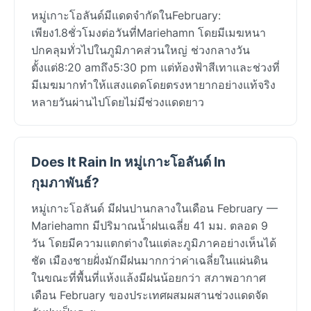
หมู่เกาะโอลันด์มีแดดจำกัดในFebruary:
เพียง1.8ชั่วโมงต่อวันที่Mariehamn โดยมีเมฆหนา
ปกคลุมทั่วไปในภูมิภาคส่วนใหญ่ ช่วงกลางวัน
ตั้งแต่8:20 amถึง5:30 pm แต่ท้องฟ้าสีเทาและช่วงที่
มีเมฆมากทำให้แสงแดดโดยตรงหายากอย่างแท้จริง
หลายวันผ่านไปโดยไม่มีช่วงแดดยาว
Does It Rain In หมู่เกาะโอลันด์ In
กุมภาพันธ์?
หมู่เกาะโอลันด์ มีฝนปานกลางในเดือน February —
Mariehamn มีปริมาณน้ำฝนเฉลี่ย 41 มม. ตลอด 9
วัน โดยมีความแตกต่างในแต่ละภูมิภาคอย่างเห็นได้
ชัด เมืองชายฝั่งมักมีฝนมากกว่าค่าเฉลี่ยในแผ่นดิน
ในขณะที่พื้นที่แห้งแล้งมีฝนน้อยกว่า สภาพอากาศ
เดือน February ของประเทศผสมผสานช่วงแดดจัด