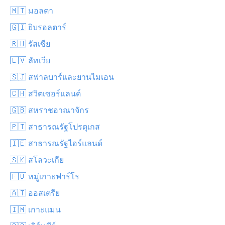
🇲🇹 มอลตา
🇬🇮 ยิบรอลตาร์
🇷🇺 รัสเซีย
🇱🇻 ลัทเวีย
🇸🇯 สฟาลบาร์และยานไมเอน
🇨🇭 สวิตเซอร์แลนด์
🇬🇧 สหราชอาณาจักร
🇵🇹 สาธารณรัฐโปรตุเกส
🇮🇪 สาธารณรัฐไอร์แลนด์
🇸🇰 สโลวะเกีย
🇫🇴 หมู่เกาะฟาร์โร
🇦🇹 ออสเตรีย
🇮🇲 เกาะแมน