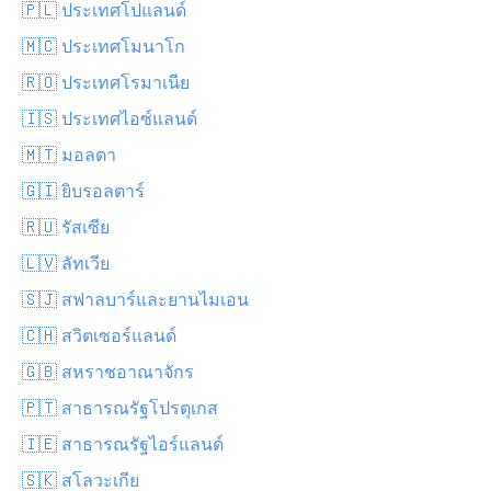
🇵🇱 ประเทศโปแลนด์
🇲🇨 ประเทศโมนาโก
🇷🇴 ประเทศโรมาเนีย
🇮🇸 ประเทศไอซ์แลนด์
🇲🇹 มอลตา
🇬🇮 ยิบรอลตาร์
🇷🇺 รัสเซีย
🇱🇻 ลัทเวีย
🇸🇯 สฟาลบาร์และยานไมเอน
🇨🇭 สวิตเซอร์แลนด์
🇬🇧 สหราชอาณาจักร
🇵🇹 สาธารณรัฐโปรตุเกส
🇮🇪 สาธารณรัฐไอร์แลนด์
🇸🇰 สโลวะเกีย