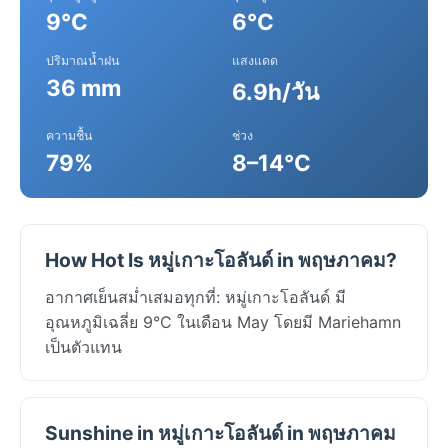
9°C
6°C
ปริมาณน้ำฝน
แสงแดด
36 mm
6.9h/วัน
ความชื้น
ช่วง
79%
8–14°C
How Hot Is หมู่เกาะโอลันด์ in พฤษภาคม?
อากาศเย็นสม่ำเสมอทุกที่: หมู่เกาะโอลันด์ มี
อุณหภูมิเฉลี่ย 9°C ในเดือน May โดยมี Mariehamn
เป็นตัวแทน
Sunshine in หมู่เกาะโอลันด์ in พฤษภาคม