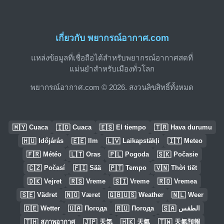
เกี่ยวกับ พยากรณ์อากาศ.com
แหล่งข้อมูลที่เชื่อถือได้สำหรับพยากรณ์อากาศสดที่
แม่นยำสำหรับเมืองทั่วโลก
พยากรณ์อากาศ.com © 2026. สงวนลิขสิทธิ์ทั้งหมด
🇲🇾
🇮🇩
🇪🇸
🇹🇷
Cuaca
Cuaca
El tiempo
Hava durumu
🇭🇺
🇪🇪
🇱🇻
🇮🇹
Időjárás
Ilm
Laikapstākļi
Meteo
🇫🇷
🇱🇹
🇵🇱
🇸🇰
Météo
Oras
Pogoda
Počasie
🇨🇿
🇫🇮
🇵🇹
🇻🇳
Počasí
Sää
Tempo
Thời tiết
🇩🇰
🇷🇸
🇸🇮
🇷🇴
Vejret
Vreme
Vreme
Vremea
🇸🇪
🇳🇴
🇬🇧🇺🇸
🇳🇱
Vädret
Været
Weather
Weer
🇩🇪
🇺🇦
🇷🇺
🇸🇦
Wetter
Погода
Погода
الطقس
🇹🇭
🇯🇵
🇭🇰
🇹🇼
สภาพอากาศ
天気
天氣
天氣預報