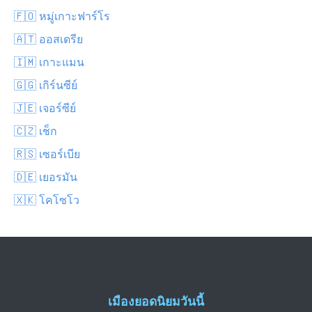
🇫🇴 หมู่เกาะฟาร์โร
🇦🇹 ออสเตรีย
🇮🇲 เกาะแมน
🇬🇬 เกิร์นซีย์
🇯🇪 เจอร์ซีย์
🇨🇿 เช็ก
🇷🇸 เซอร์เบีย
🇩🇪 เยอรมัน
🇽🇰 โคโซโว
เมืองยอดนิยมวันนี้