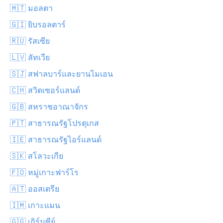
🇲🇹 มอลตา
🇬🇮 ยิบรอลตาร์
🇷🇺 รัสเซีย
🇱🇻 ลัทเวีย
🇸🇯 สฟาลบาร์และยานไมเอน
🇨🇭 สวิตเซอร์แลนด์
🇬🇧 สหราชอาณาจักร
🇵🇹 สาธารณรัฐโปรตุเกส
🇮🇪 สาธารณรัฐไอร์แลนด์
🇸🇰 สโลวะเกีย
🇫🇴 หมู่เกาะฟาร์โร
🇦🇹 ออสเตรีย
🇮🇲 เกาะแมน
🇬🇬 เกิร์นซีย์