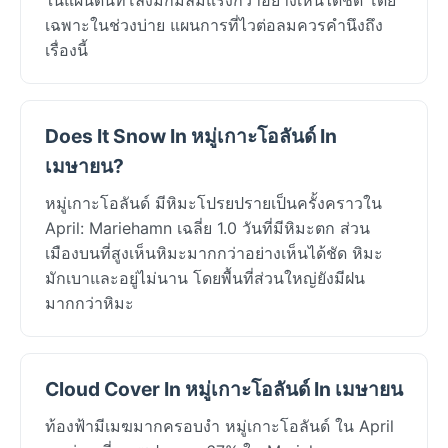
เฉพาะในช่วงบ่าย แผนการที่ไวต่อลมควรคำนึงถึง
เรื่องนี้
Does It Snow In หมู่เกาะโอลันด์ In
เมษายน?
หมู่เกาะโอลันด์ มีหิมะโปรยปรายเป็นครั้งคราวใน
April: Mariehamn เฉลี่ย 1.0 วันที่มีหิมะตก ส่วน
เมืองบนที่สูงเห็นหิมะมากกว่าอย่างเห็นได้ชัด หิมะ
มักเบาและอยู่ไม่นาน โดยพื้นที่ส่วนใหญ่ยังมีฝน
มากกว่าหิมะ
Cloud Cover In หมู่เกาะโอลันด์ In เมษายน
ท้องฟ้ามีเมฆมากครอบงำ หมู่เกาะโอลันด์ ใน April