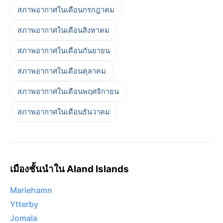
สภาพอากาศในเดือนกรกฎาคม
สภาพอากาศในเดือนสิงหาคม
สภาพอากาศในเดือนกันยายน
สภาพอากาศในเดือนตุลาคม
สภาพอากาศในเดือนพฤศจิกายน
สภาพอากาศในเดือนธันวาคม
เมืองชั้นนำใน Aland Islands
Mariehamn
Ytterby
Jomala