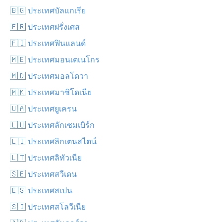
🇧🇬 ประเทศบัลแกเรีย
🇫🇷 ประเทศฝรั่งเศส
🇫🇮 ประเทศฟินแลนด์
🇲🇪 ประเทศมอนเตเนโกร
🇲🇩 ประเทศมอลโดวา
🇲🇰 ประเทศมาซิโดเนีย
🇺🇦 ประเทศยูเครน
🇱🇺 ประเทศลักเซมเบิร์ก
🇱🇮 ประเทศลิกเตนสไตน์
🇱🇹 ประเทศลิทัวเนีย
🇸🇪 ประเทศสวีเดน
🇪🇸 ประเทศสเปน
🇸🇮 ประเทศสโลวีเนีย